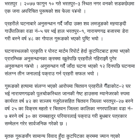
भरतपुर । २०७७ फागुन १० गते भरतपुर–३ स्थित नगर वनको सडकछेउमा
एक जना अपरिचित पुरूषको शव फेला प¥यो ।
प्रहरीले घटनाबारे अनुसन्धान गर्दै जाँदा उक्त शव लमजुङको मस्र्याङ्दी
गाउँपालिका वडा नं–५ घर भई हाल भरतपुर–१, नारायणगढ बजारमा डेरा
गरी बस्ने वर्ष ४८ का गोपाल गुरूङको भएको पुष्टि भयो ।
घटनास्थलको प्रकृति र पोस्ट मार्टम रिपोर्ट हेर्दा कुटपिटबाट हत्या भएको
प्रारम्भिक अनुसन्धानका क्रममा खुलेपछि प्रहरीले गहिराइमै पुगेर
अनुसन्धान ग¥यो । अनुसन्धान गर्दै जाँदा घटना भएको १२ दिनपछि घटनामा
संलग्न तीन जनालाई पक्राउ गर्न प्रहरी सफल भयो ।
गुरूङको हत्यामा संलग्न भएको आरोपमा चितवन प्रहरीले गैँडाकोट–२ घर
भई नारायणगढको पुलचोकस्थित जानकी गेष्ट हाउसमा म्यानेजरको रुपमा
कार्यरत वर्ष ४२ का सञ्जय गजुरेलसहित चितवन जिल्ला भरतपुर–२७ बस्ने
वर्ष २५ का विक्रम महतो र चितवन जिल्ला कालिका नगरपालिका वडा नं–
७ बस्ने वर्ष ३० का रामबहादुर परियारलाई पक्राउ गरी बुधबार पत्रकार
सम्मेलन गरेर सार्वजनिक गरेको छ ।
मृतक गुरूङसँग सामान्य विवाद हुँदा कुटपिटका क्रममा ज्यान गएको