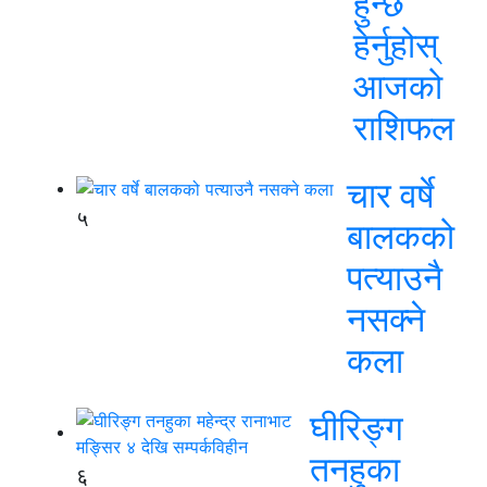
हुन्छ
हेर्नुहोस्
आजको
राशिफल
चार वर्षे
५
बालकको
पत्याउनै
नसक्ने
कला
घीरिङ्ग
तनहुका
६