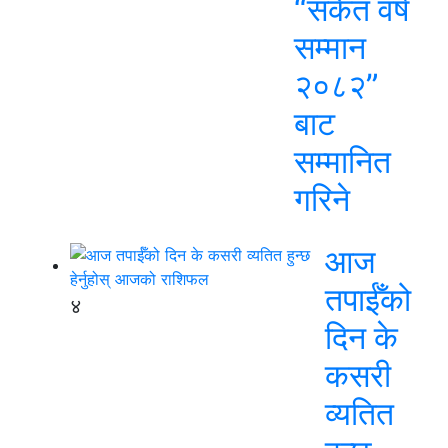
“संकेत वर्ष
सम्मान
२०८२”
बाट
सम्मानित
गरिने
आज
तपाईँको
४
दिन के
कसरी
व्यतित