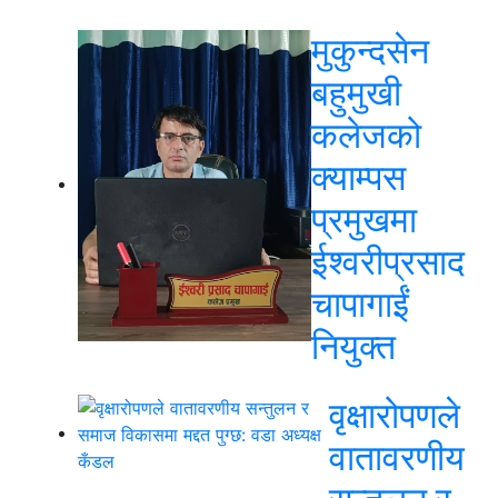
मुकुन्दसेन
बहुमुखी
कलेजको
क्याम्पस
प्रमुखमा
ईश्वरीप्रसाद
चापागाईं
नियुक्त
वृक्षारोपणले
वातावरणीय