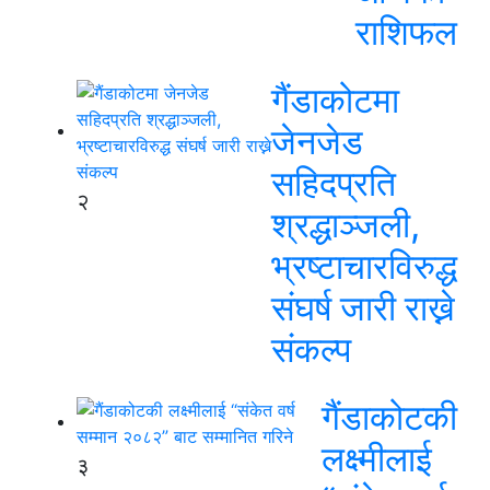
राशिफल
गैंडाकोटमा
जेनजेड
सहिदप्रति
२
श्रद्धाञ्जली,
भ्रष्टाचारविरुद्ध
संघर्ष जारी राख्ने
संकल्प
गैंडाकोटकी
लक्ष्मीलाई
३