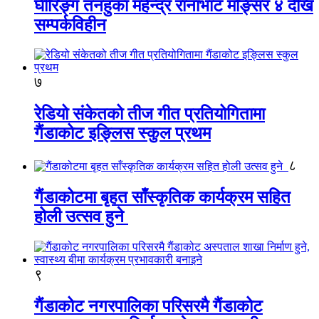
घीरिङ्ग तनहुका महेन्द्र रानाभाट मङ्सिर ४ देखि
सम्पर्कविहीन
७
रेडियो संकेतको तीज गीत प्रतियोगितामा
गैंडाकोट इङ्लिस स्कुल प्रथम
८
गैंडाकोटमा बृहत साँस्कृतिक कार्यक्रम सहित
होली उत्सव हुने
९
गैंडाकोट नगरपालिका परिसरमै गैंडाकोट