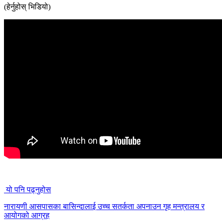
(हेर्नुहोस् भिडियो)
यो पनि पढ्नुहोस
नारायणी आसपासका बासिन्दालाई उच्च सतर्कता अपनाउन गृह मन्त्रालय र
आयोगको आग्रह