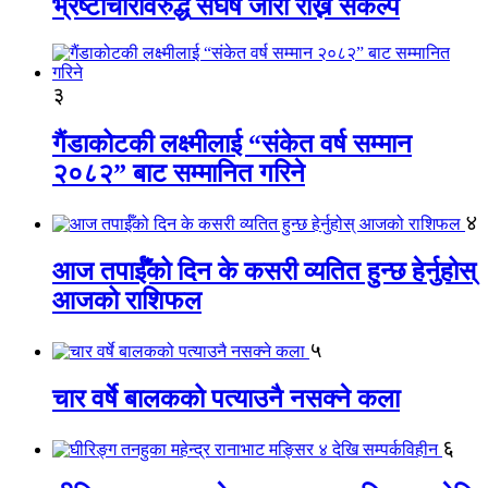
भ्रष्टाचारविरुद्ध संघर्ष जारी राख्ने संकल्प
३
गैंडाकोटकी लक्ष्मीलाई “संकेत वर्ष सम्मान
२०८२” बाट सम्मानित गरिने
४
आज तपाईँको दिन के कसरी व्यतित हुन्छ हेर्नुहोस्
आजको राशिफल
५
चार वर्षे बालकको पत्याउनै नसक्ने कला
६