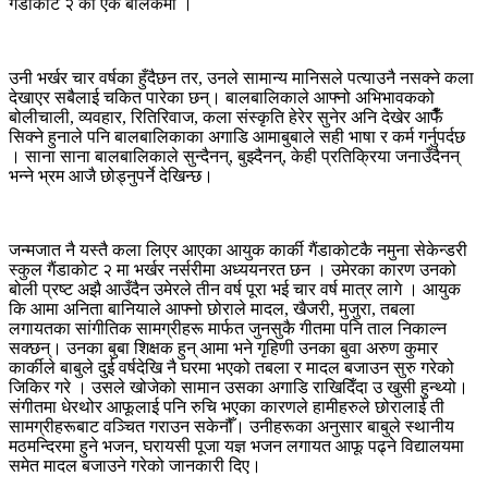
गैंडाकोट २ का एक बालकमा ।
उनी भर्खर चार वर्षका हुँदैछन तर, उनले सामान्य मानिसले पत्याउनै नसक्ने कला
देखाएर सबैलाई चकित पारेका छन्। बालबालिकाले आफ्नो अभिभावकको
बोलीचाली, व्यवहार, रितिरिवाज, कला संस्कृति हेरेर सुनेर अनि देखेर आफैँँ
सिक्ने हुनाले पनि बालबालिकाका अगाडि आमाबुबाले सही भाषा र कर्म गर्नुपर्दछ
। साना साना बालबालिकाले सुन्दैनन्, बुझ्दैनन्, केही प्रतिक्रिया जनाउँदैनन्
भन्ने भ्रम आजै छोड्नुपर्ने देखिन्छ।
जन्मजात नै यस्तै कला लिएर आएका आयुक कार्की गैंडाकोटकै नमुना सेकेन्डरी
स्कुल गैंडाकोट २ मा भर्खर नर्सरीमा अध्ययनरत छन । उमेरका कारण उनको
बोली प्रष्ट अझै आउँदैन उमेरले तीन वर्ष पूरा भई चार वर्ष मात्र लागे । आयुक
कि आमा अनिता बानियाले आफ्नो छोराले मादल, खैजरी, मुजुरा, तबला
लगायतका सांगीतिक सामग्रीहरू मार्फत जुनसुकै गीतमा पनि ताल निकाल्न
सक्छन्। उनका बुबा शिक्षक हुन् आमा भने गृहिणी उनका बुवा अरुण कुमार
कार्कीले बाबुले दुई वर्षदेखि नै घरमा भएको तबला र मादल बजाउन सुरु गरेको
जिकिर गरे । उसले खोजेको सामान उसका अगाडि राखिदिँदा उ खुसी हुन्थ्यो।
संगीतमा धेरथोर आफूलाई पनि रुचि भएका कारणले हामीहरुले छोरालाई ती
सामग्रीहरूबाट वञ्चित गराउन सकेनौँ। उनीहरूका अनुसार बाबुले स्थानीय
मठमन्दिरमा हुने भजन, घरायसी पूजा यज्ञ भजन लगायत आफू पढ्ने विद्यालयमा
समेत मादल बजाउने गरेको जानकारी दिए।