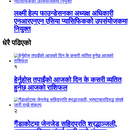
लक्ष्मी हेल्प फाउन्डेसनका अध्यक्ष अधिकारी
एनआरएनएन एसिया प्यासिफिकको उपसंयोजकमा
नियुक्त
धेरै पढिएको
१
हेर्नुहोस् तपाईंको आजको दिन के कसरी व्यतित
हुनेछ आजको राशिफल
२
गैंडाकोटमा जेनजेड सहिदप्रति श्रद्धाञ्जली,