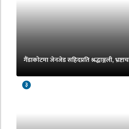
गैंडाकोटमा जेनजेड सहिदप्रति श्रद्धाञ्जली, भ्रष्टाच
३