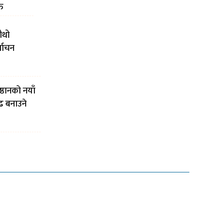
त
ौथो
्वाचन
्ठानको नयाँ
ृढ बनाउने