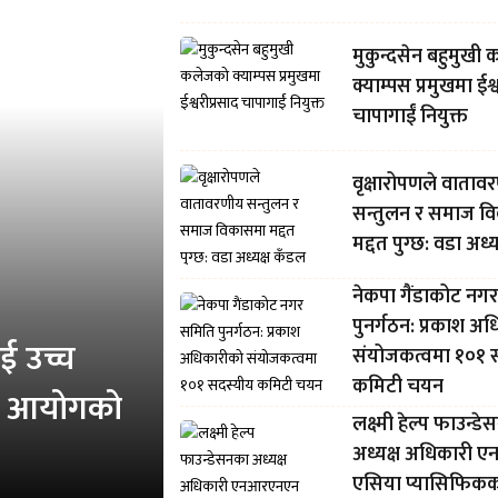
मुकुन्दसेन बहुमुखी
क्याम्पस प्रमुखमा ईश्
चापागाईं नियुक्त
वृक्षारोपणले वाताव
सन्तुलन र समाज व
मद्दत पुग्छ: वडा अध्
नेकपा गैंडाकोट नग
पुनर्गठन: प्रकाश अ
ई उच्च
संयोजकत्वमा १०१ 
कमिटी चयन
 र आयोगको
लक्ष्मी हेल्प फाउन्ड
अध्यक्ष अधिकारी
एसिया प्यासिफिक