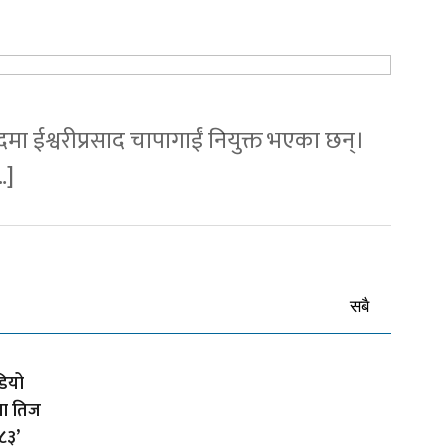
मा ईश्वरीप्रसाद चापागाईं नियुक्त भएका छन्।
…]
सबै
ियो
ला तिज
८३’