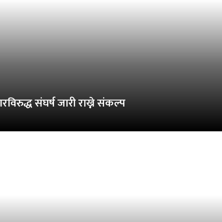
ारविरुद्ध संघर्ष जारी राख्ने संकल्प