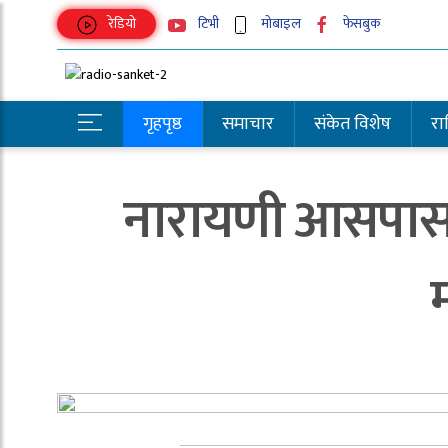
रेडियो
टिभी
मोबाइल
फेसबुक
गृहपृष्ठ
समाचार
संकेत विशेष
राष्
नारायणी आसपासका