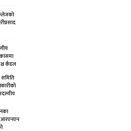
 कलेजको
वरीप्रसाद
रणीय
िकासमा
यक्ष कँडल
र समिति
धिकारीको
सदस्यीय
ेसनका
 एनआरएनएन
को