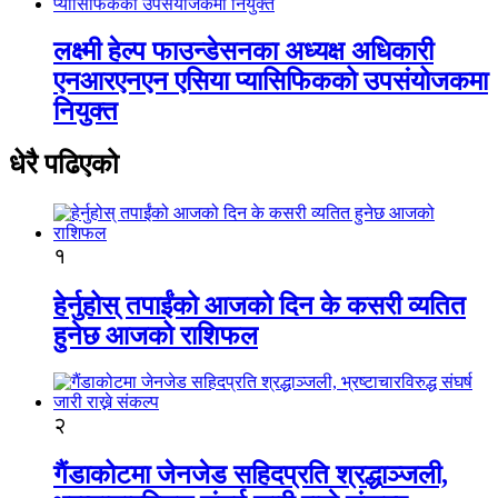
लक्ष्मी हेल्प फाउन्डेसनका अध्यक्ष अधिकारी
एनआरएनएन एसिया प्यासिफिकको उपसंयोजकमा
नियुक्त
धेरै पढिएको
१
हेर्नुहोस् तपाईंको आजको दिन के कसरी व्यतित
हुनेछ आजको राशिफल
२
गैंडाकोटमा जेनजेड सहिदप्रति श्रद्धाञ्जली,