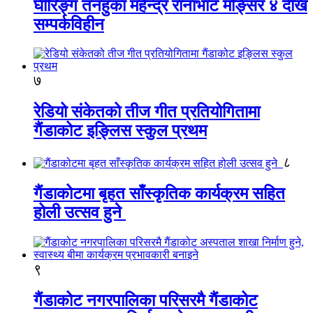
घीरिङ्ग तनहुका महेन्द्र रानाभाट मङ्सिर ४ देखि
सम्पर्कविहीन
७
रेडियो संकेतको तीज गीत प्रतियोगितामा
गैंडाकोट इङ्लिस स्कुल प्रथम
८
गैंडाकोटमा बृहत साँस्कृतिक कार्यक्रम सहित
होली उत्सव हुने
९
गैंडाकोट नगरपालिका परिसरमै गैंडाकोट