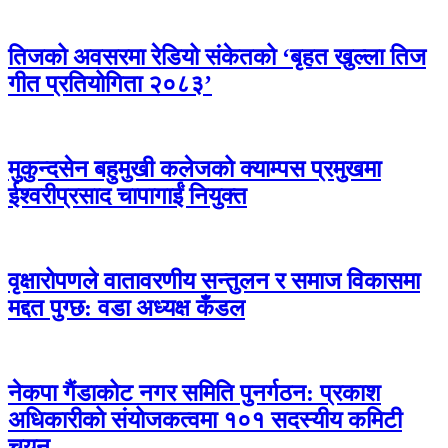
तिजको अवसरमा रेडियो संकेतको ‘बृहत खुल्ला तिज
गीत प्रतियोगिता २०८३’
मुकुन्दसेन बहुमुखी कलेजको क्याम्पस प्रमुखमा
ईश्वरीप्रसाद चापागाईं नियुक्त
वृक्षारोपणले वातावरणीय सन्तुलन र समाज विकासमा
मद्दत पुग्छ: वडा अध्यक्ष कँडल
नेकपा गैंडाकोट नगर समिति पुनर्गठन: प्रकाश
अधिकारीको संयोजकत्वमा १०१ सदस्यीय कमिटी
चयन