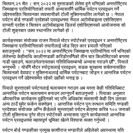
चितवन,२१ चैत । सन् २०२२ मा मुस्ताङको लेतेमा हुने भनिएको अन्तर्राष्ट्रिय
जिमखाना प्रतियोगिताको तयारी अभ्याससँगै धार्मिक पर्यटन प्रवद्र्धन गर्ने
उद्देश्यसहित चितवनका व्यवसायीको टोली मुक्तिनाथतिर लागेको छ । नेपाल
पर्यटन बोर्ड गण्डकी प्रदेशको प्रवद्र्धनमा नेपाल अटोमोबाइल्स एशोसिएशन
वाग्मती प्रदेश र चितवन अटोमोबाइल्स डिलर्स एशोसिएशनको आयोजनामा सो
टोली शुक्रबार उक्त स्थानतिर लागेको हो ।
कार्यक्रमका संयोजक राजन पियाले मोटर स्पोर्टस्को प्रवद्र्धन र अन्तर्राष्ट्रिय
जिमखाना प्रतियोगिताको तयारीलाई जोड दिएर कार ¥याली गरिएको
बताउनुभयो । “सन् २०२२ मा अन्तर्राष्ट्रिय जिमखाना प्रतियोगिता गर्ने भनिएको
लेतेभन्दा केहीमाथि कालीगण्डकी करिडोरसँगैको तीन चार किलोमिटरको बगरमा
गाडी घुमाउने, चलाउनेलगायतका गतिविधिसम्बन्धी अभ्यास गराउने छौँ”, पियाले
भन्नुभयो । योसँगै मोेटर स्पोट्र्सलाई प्रवद्र्धन, सडक सुरक्षामा सचेतनासहित
चितवनको देवघाट र मुक्तिनाथलाई धार्मिक पर्यटनबाट जोड्न र आन्तरिक पर्यटन
प्रवद्र्धन गर्ने उद्देश्यसमेत रहेको उहाँको भनाइ छ ।
पियाले सुस्ताएको पर्यटनलाई चलायमान गराउन अब यस्ता केही गतिविधिबाट
आन्तरिक पर्यटन चलायमान बनाउन लाग्नुपर्ने बताउनुभयो । पियाका अनुसार
औपचारिक कार्यक्रम दुईदिनको भए पनि अधिकांश व्यवसायी केही दिन उताका
अन्य ठाउँ घुमेर फर्कन सक्नेछन् । आन्तरिक पर्यटन पुनःरुत्थान समिति गण्डकी
प्रदेशका संयोजक अग्नि कँडेलले सुस्ताएको पर्यटन क्षेत्रमा करिब १०० जनाको
टोली मुक्तिनाथ पुगेर मोटर स्पोर्टस्को अभ्यासमा जुट्ने कार्यक्रमले आन्तरिक
पर्यटन प्रवद्र्धनमा महत्वपूर्ण भूमिका खेल्ने विश्वास व्यक्त गर्नुभयो ।
पर्यटन बोर्ड गण्डकीका प्रमुख काशीराज भण्डारीले अहिलेको अवस्थामा यति