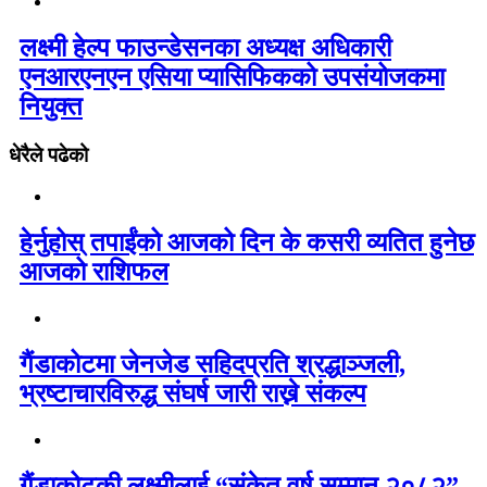
लक्ष्मी हेल्प फाउन्डेसनका अध्यक्ष अधिकारी
एनआरएनएन एसिया प्यासिफिकको उपसंयोजकमा
नियुक्त
धेरैले पढेको
हेर्नुहोस् तपाईंको आजको दिन के कसरी व्यतित हुनेछ
आजको राशिफल
गैंडाकोटमा जेनजेड सहिदप्रति श्रद्धाञ्जली,
भ्रष्टाचारविरुद्ध संघर्ष जारी राख्ने संकल्प
गैंडाकोटकी लक्ष्मीलाई “संकेत वर्ष सम्मान २०८२”