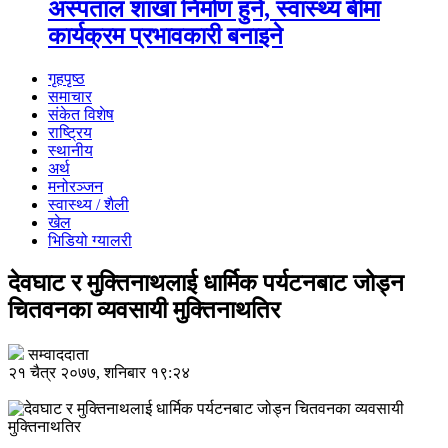
अस्पताल शाखा निर्माण हुने, स्वास्थ्य बीमा
कार्यक्रम प्रभावकारी बनाइने
गृहपृष्ठ
समाचार
संकेत विशेष
राष्ट्रिय
स्थानीय
अर्थ
मनोरञ्जन
स्वास्थ्य / शैली
खेल
भिडियो ग्यालरी
देवघाट र मुक्तिनाथलाई धार्मिक पर्यटनबाट जोड्न
चितवनका व्यवसायी मुक्तिनाथतिर
सम्वाददाता
२१ चैत्र २०७७, शनिबार १९:२४