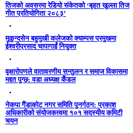
तिजको अवसरमा रेडियो संकेतको ‘बृहत खुल्ला तिज
गीत प्रतियोगिता २०८३’
मुकुन्दसेन बहुमुखी कलेजको क्याम्पस प्रमुखमा
ईश्वरीप्रसाद चापागाईं नियुक्त
वृक्षारोपणले वातावरणीय सन्तुलन र समाज विकासमा
मद्दत पुग्छ: वडा अध्यक्ष कँडल
नेकपा गैंडाकोट नगर समिति पुनर्गठन: प्रकाश
अधिकारीको संयोजकत्वमा १०१ सदस्यीय कमिटी
चयन