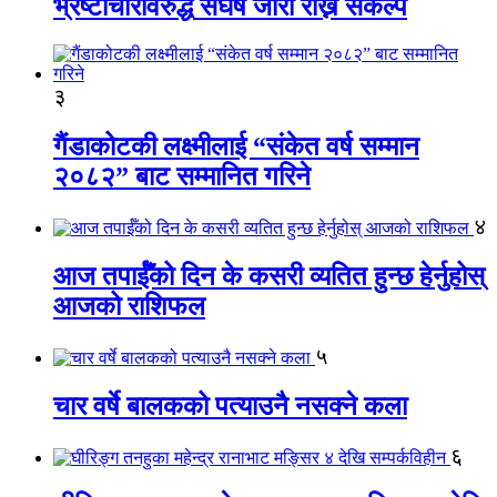
भ्रष्टाचारविरुद्ध संघर्ष जारी राख्ने संकल्प
३
गैंडाकोटकी लक्ष्मीलाई “संकेत वर्ष सम्मान
२०८२” बाट सम्मानित गरिने
४
आज तपाईँको दिन के कसरी व्यतित हुन्छ हेर्नुहोस्
आजको राशिफल
५
चार वर्षे बालकको पत्याउनै नसक्ने कला
६