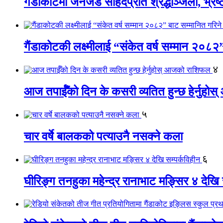
गैंडाकोटमा जेनजेड सहिदप्रति श्रद्धाञ्जली, भ्रष्टाच
गैंडाकोटकी लक्ष्मीलाई “संकेत वर्ष सम्मान २०८२
४
आज तपाईँको दिन के कसरी व्यतित हुन्छ हेर्नुह
५
चार वर्षे बालकको पत्याउनै नसक्ने कला
६
घीरिङ्ग तनहुका महेन्द्र रानाभाट मङ्सिर ४ देखि 