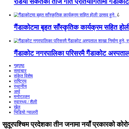
रेडियो संकेतको तीज गीत प्रतियोगितामा गैंडाको
८
गैंडाकोटमा बृहत साँस्कृतिक कार्यक्रम सहित होल
गैंडाकोट नगरपालिका परिसरमै गैंडाकोट अस्पताल शा
गृहपृष्ठ
समाचार
संकेत विशेष
राष्ट्रिय
स्थानीय
अर्थ
मनोरञ्जन
स्वास्थ्य / शैली
खेल
भिडियो ग्यालरी
सुदूरपश्चिम प्रदेशका तीन जनामा नयाँ प्रकारको कोरोन