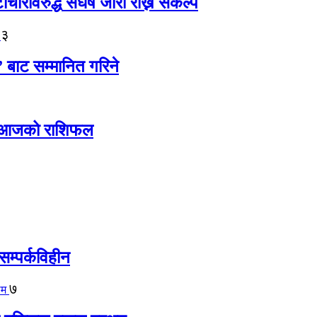
ारविरुद्ध संघर्ष जारी राख्ने संकल्प
३
” बाट सम्मानित गरिने
ोस् आजको राशिफल
सम्पर्कविहीन
७