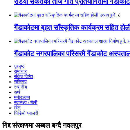
रेडियो संकेतको तीज गीत प्रतियोगितामा गैंडाको
८
गैंडाकोटमा बृहत साँस्कृतिक कार्यक्रम सहित होल
गैंडाकोट नगरपालिका परिसरमै गैंडाकोट अस्पताल शा
गृहपृष्ठ
समाचार
संकेत विशेष
राष्ट्रिय
स्थानीय
अर्थ
मनोरञ्जन
स्वास्थ्य / शैली
खेल
भिडियो ग्यालरी
गिद्द संरक्षणमा अब्बल बन्दै नवलपुर