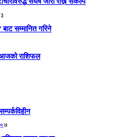
ारविरुद्ध संघर्ष जारी राख्ने संकल्प
३
” बाट सम्मानित गरिने
ोस् आजको राशिफल
सम्पर्कविहीन
७