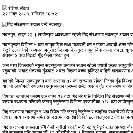
रेडियो संकेत
२२ भाद्र २०८१, शनिबार १६:५२
नवलपुर, भाद्र २२ । लोपोन्मुख अवस्थामा रहेको गिद्द संरक्षणमा नवलपुर अब्बल ब
नवलपुरका विभिन्न ५ वटा सामुदायिक तथा मध्यवर्ती वन र एउटा आबादी क्षेत्र गरेर 
रेष्टुरेन्टले गरेको अध्ययन अनुसार जिल्लाको अंकुर सामुदायिक वनमा २ वटा, गुन
क्षेत्रमा ४ वटा गिद्दको गुँड फेला परेका हुन ।
जस मध्य जिल्लाको नमुना सदरमुकाम बनाउने स्थान रहेको ज्योती कुञ्ज सामुदायिक
रकुवाको आबाद क्षेत्रका गुँडबाट २ वटा गिद्दका बच्चा हुर्किएर बाहिरी वातावरणम
यहाँको जिल्ला सदरमुकाम बन्ने स्थलमा १९ को संख्यामा रहेका गिद्दका गुँड बिस
योजना आयोगको स्थलगत अनुगमनका क्रममा समेत गिद्दका गुँड र बासस्थान जोगाउन
विषाक्त खानाका कारण एक वर्षमा २३ वटा गिद्द मरे पछि चिन्तित गिद्द संरक्षणकर्
स्तरमा स्थापना गरिएको जटायु रेष्टुरेन्टमा विभिन्न प्रजातीका ५१७ वटा लोपोन्मुख
गिद्द संरक्षणमा नवलपुर र अझ विषेश गरि जटायु रेष्टुरेन्ट र त्यहाँका स्थानीयले स
देशका अन्य स्थानमा समेत सकारात्मक सन्देश दिएको छ, नवलपुरबाट देशका अन्य जिल्
गिद्द संरक्षणमा सफलता सँगै केही चुनौती रहेको भन्दै जटायु रेष्टुरेन्टका अध्यक
सँगै सफलता पनि पाएका छौँ ।”, चौधरीले भने । विषाक्त आहारा, बासस्थानको समस