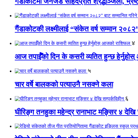
गैंडाकोटमा जेनजेड सहिदप्रति श्रद्धाञ्जली, भ्रष्टाच
गैंडाकोटकी लक्ष्मीलाई “संकेत वर्ष सम्मान २०८२
४
आज तपाईँको दिन के कसरी व्यतित हुन्छ हेर्नुह
५
चार वर्षे बालकको पत्याउनै नसक्ने कला
६
घीरिङ्ग तनहुका महेन्द्र रानाभाट मङ्सिर ४ देखि 