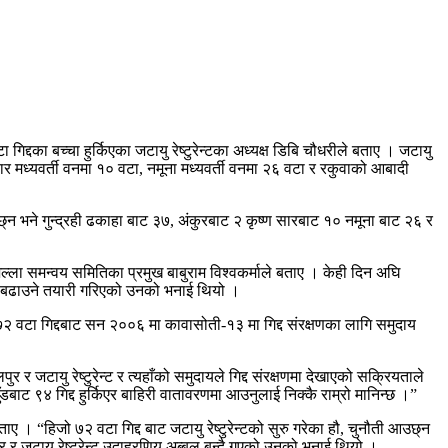
द्दका बच्चा हुर्किएका जटायु रेष्टुरेन्टका अध्यक्ष डिबि चौधरीले बताए । जटायु
सार मध्यवर्ती वनमा १० वटा, नमूना मध्यवर्ती वनमा २६ वटा र रकुवाको आबादी
छ्न भने गुन्द्रही ढकाहा बाट ३७, अंकुरबाट २ कृष्ण सारबाट १० नमूना बाट २६ र
िल्ला समन्वय समितिका प्रमुख बाबुराम विश्वकर्माले बताए । केही दिन अघि
ाडि बढाउने तयारी गरिएको उनको भनाई थियो ।
ेक ७२ वटा गिद्दबाट सन २००६ मा कावासोती-१३ मा गिद्द संरक्षणका लागि समुदाय
र र जटायु रेष्टुरेन्ट र त्यहाँको समुदायले गिद्द संरक्षणमा देखाएको सक्रियताले
डबाट ९४ गिद्द हुर्किएर बाहिरी वातावरणमा आउनुलाई निक्कै राम्रो मानिन्छ ।”
ाए । “हिजो ७२ वटा गिद्द बाट जटायु रेष्टुरेन्टको सुरु गरेका हौ, चुनौती आउछ्न
 र जटायु रेष्टुरेन्ट उदाहरणिय अब्बल बन्दै गएको उनको भनाई थियो ।