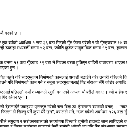
न्दै गएको छ ।
एक वर्षको अवधिमा १ सय २६ वटा गिद्दको गुँड फेला परेको र यी गुँडहरुबाट ९४ वटा गि
्द्रही ढकाहा मध्यवर्ती वनमा ५२ वटा, ज्योति कुञ्ज सामुदायिक वनमा १९ वटा, कृष्ण
 वनमा १९ वटा गुँडबाट १९ वटा नै गिद्दका बच्चा हुर्किएर बाहिरी वातावरण आएका 
ा आएका हुन ।
्थापित नहुने गरि सदरमुकाम निर्माणको कामलाई अगाडी बढाईने गरेर तयारी गरिएको ज
े गरि निर्माणको काम गर्ने र नमूना सदरमुकामलाई गिद्द संरक्षण सँगै जोडेर अग
मी हरुलाई पछिल्लो नयाँ तथ्यांकले खुसी बनाएको अध्यक्ष चौधरीले बताए । त्यो बाह
 गिद्द रहेका छ्न ।
िङ्गो देशलाईनै उदाहरण प्रस्तुत गरेको चरा विज्ञ डा. हेमसागर बरालले बताए । “नवलपु
ला ले सिक्नु पर्ने कुरा धेरै छ्न”, बरालले भने, “एक वर्षको अवधिमा १२६ वटा गुँ
्ष चौधरीले समुदाय र सरोकारवालाको सहयोगमा बिस्तारै चुनौती हटाउदै जान लागिएको बत
्या र विद्युत लाईनका कारणले केही चुनौती थपेको भए पनि गिद्द संरक्षणमा नवलपुर