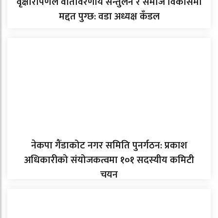
वृक्षारोपणले वातावरणीय सन्तुलन र समाज विकासमा
मद्दत पुग्छ: वडा अध्यक्ष कँडल
नेकपा गैंडाकोट नगर समिति पुनर्गठन: प्रकाश
अधिकारीको संयोजकत्वमा १०१ सदस्यीय कमिटी
चयन