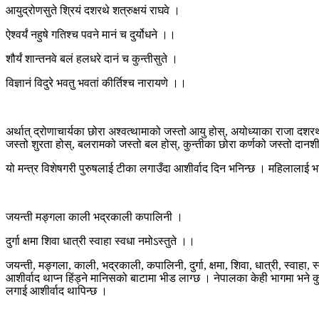
आयुद्रोणसुते श्रियं दशरथे शत्रुक्षयं राघवे ।
ऐश्वर्यं नहुषे गतिश्च पवने मानं च दुर्योधने ।।
शौर्यं शान्तनवे बलं हलधरे दानं च कुन्तीसुते ।
विज्ञानं विदुरे भवतु भवतां कीर्तिश्च नारायणे ।।
अर्थात् द्रोणाचार्यका छोरा अश्वत्थामाको जस्तो आयु होस्, अयोध्याका राजा दशरथ
जस्तो शुरता होस्, बलरामको जस्तो बल होस्, कुन्तीका छोरा कर्णको जस्तो दानशीलत
यो मन्त्र विशेषगरी पुरुषलाई टीका लगाउँदा आशीर्वाद दिन भनिन्छ । महिलालाई भने 
जयन्ती मङ्गला काली भद्रकाली कपालिनी ।
दुर्गा क्षमा शिवा धात्री स्वाहा स्वधा नमोऽस्तुते ।।
जयन्ती, मङ्गला, काली, भद्रकाली, कपालिनी, दुर्गा, क्षमा, शिवा, धात्री, स्वाहा,
आशीर्वाद थाप्न हिंड्ने मानिसको बाटामा भीड लाग्छ । नेपालका केही भागमा भने 
लगाई आशीर्वाद थापिन्छ ।