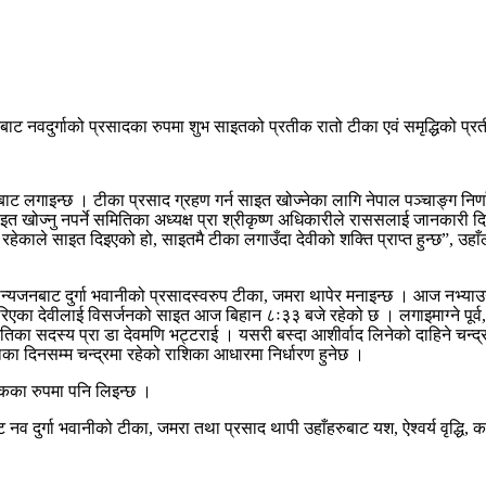
तबाट नवदुर्गाको प्रसादका रुपमा शुभ साइतको प्रतीक रातो टीका एवं समृद्धिको प्
नबाट लगाइन्छ । टीका प्रसाद ग्रहण गर्न साइत खोज्नेका लागि नेपाल पञ्चाङ्ग
ोज्नु नपर्ने समितिका अध्यक्ष प्रा श्रीकृष्ण अधिकारीले राससलाई जानकारी दि
वचन रहेकाले साइत दिइएको हो, साइतमै टीका लगाउँदा देवीको शक्ति प्राप्त हुन्छ”, उ
्यजनबाट दुर्गा भवानीको प्रसादस्वरुप टीका, जमरा थापेर मनाइन्छ । आज नभ्याउ
रिएका देवीलाई विसर्जनको साइत आज बिहान ८ः३३ बजे रहेको छ । लगाइमाग्ने पूर्व
समितिका सदस्य प्रा डा देवमणि भट्टराई । यसरी बस्दा आशीर्वाद लिनेको दाहिने चन्द्रमा 
ाका दिनसम्म चन्द्रमा रहेको राशिका आधारमा निर्धारण हुनेछ ।
कका रुपमा पनि लिइन्छ ।
र्गा भवानीको टीका, जमरा तथा प्रसाद थापी उहाँहरुबाट यश, ऐश्वर्य वृद्धि, काम गर्ने