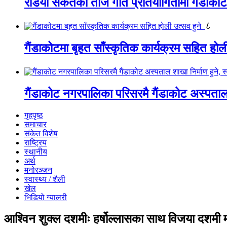
रेडियो संकेतको तीज गीत प्रतियोगितामा गैंडाको
८
गैंडाकोटमा बृहत साँस्कृतिक कार्यक्रम सहित होल
गैंडाकोट नगरपालिका परिसरमै गैंडाकोट अस्पताल शा
गृहपृष्ठ
समाचार
संकेत विशेष
राष्ट्रिय
स्थानीय
अर्थ
मनोरञ्जन
स्वास्थ्य / शैली
खेल
भिडियो ग्यालरी
आश्विन शुक्ल दशमीः हर्षोल्लासका साथ विजया दशमी म