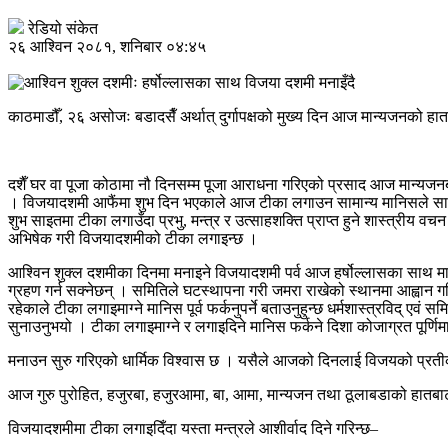
रेडियो संकेत
२६ आश्विन २०८१, शनिबार ०४:४५
काठमाडौँ, २६ असोजः बडादसैँ अर्थात् दुर्गापक्षको मुख्य दिन आज मान्यजनको हा
दशैँ घर वा पूजा कोठामा नौ दिनसम्म पूजा आराधना गरिएको प्रसाद आज मान्यज
। विजयादशमी आफैंमा शुभ दिन भएकाले आज टीका लगाउन सामान्य मानिसले साइत ख
शुभ साइतमा टीका लगाउँदा प्रभु, मन्त्र र उत्साहशक्ति प्राप्त हुने शास्त्रीय 
अभिषेक गरी विजयादशमीको टीका लगाइन्छ ।
आश्विन शुक्ल दशमीका दिनमा मनाइने विजयादशमी पर्व आज हर्षोल्लासका साथ मान
ग्रहण गर्न सक्नेछन् । समितिले घटस्थापना गरी जमरा राखेको स्थानमा आह्वान ग
रहेकाले टीका लगाइमाग्ने मानिस पूर्व फर्कनुपर्ने बताउनुहुन्छ धर्मशास्त्रविद् एवं 
सुनाउनुभयो । टीका लगाइमाग्ने र लगाइदिने मानिस फर्कने दिशा कोजाग्रत पूर्णिम
मनाउन सुरु गरिएको धार्मिक विश्वास छ । यसैले आजको दिनलाई विजयको प्रती
आज गुरु पुरोहित, हजुरबा, हजुरआमा, बा, आमा, मान्यजन तथा ठूलाबडाको हातबाट नव दु
विजयादशमीमा टीका लगाइदिँदा यस्ता मन्त्रले आशीर्वाद दिने गरिन्छ–