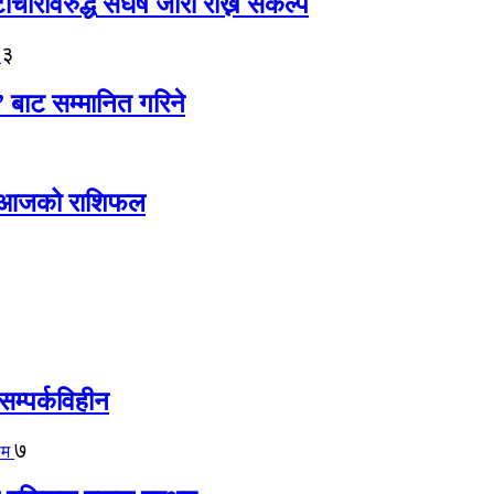
ारविरुद्ध संघर्ष जारी राख्ने संकल्प
३
” बाट सम्मानित गरिने
ोस् आजको राशिफल
सम्पर्कविहीन
७