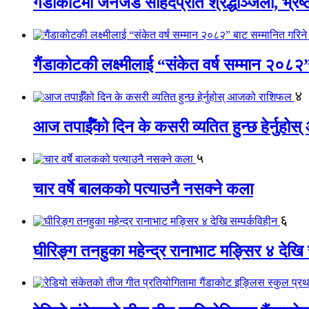
गैंडाकोटमा जेनजेड सहिदप्रति श्रद्धाञ्जली, भ्रष्टाच
गैंडाकोटकी लक्ष्मीलाई “संकेत वर्ष सम्मान २०८२
४
आज तपाईँको दिन के कसरी व्यतित हुन्छ हेर्नुह
५
चार वर्षे बालकको पत्याउनै नसक्ने कला
६
घीरिङ्ग तनहुका महेन्द्र रानाभाट मङ्सिर ४ देखि 