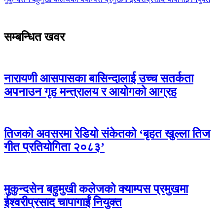
सम्बन्धित खवर
नारायणी आसपासका बासिन्दालाई उच्च सतर्कता
अपनाउन गृह मन्त्रालय र आयोगको आग्रह
तिजको अवसरमा रेडियो संकेतको ‘बृहत खुल्ला तिज
गीत प्रतियोगिता २०८३’
मुकुन्दसेन बहुमुखी कलेजको क्याम्पस प्रमुखमा
ईश्वरीप्रसाद चापागाईं नियुक्त