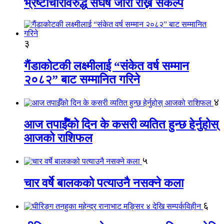
भ्रष्टाचारविरुद्ध संघर्ष जारी राख्ने संकल्प
३
गैंडाकोटकी लक्ष्मीलाई “संकेत वर्ष सम्मान
२०८२” बाट सम्मानित गरिने
४
आज तपाईँको दिन के कसरी व्यतित हुन्छ हेर्नुहोस्
आजको राशिफल
५
चार वर्षे बालकको पत्याउनै नसक्ने कला
६