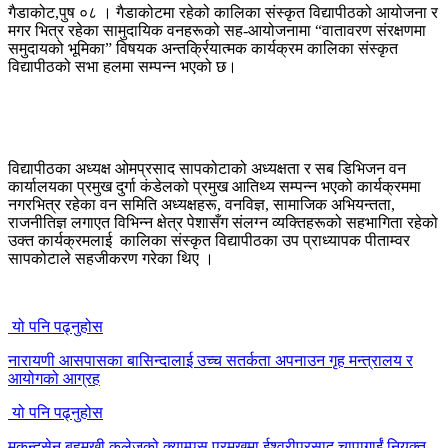
गैडाकोट,पुष ०८ । गैडाकोटमा रहेको कालिका संस्कृत विद्यापीठको आयोजना र
मगर भित्र रहेका सामुदायिक वनहरूको सह-आयोजनामा “वातावरण संरक्षणमा
समुदायको भूमिका” विषयक अन्तर्क्रियात्मक कार्यक्रम कालिका संस्कृत
विद्यापीठको सभा हलमा सम्पन्न भएको छ।
विद्यापीठका अध्यक्ष ओमप्रसाद सापकोटाको अध्यक्षता र सब डिभिजन वन
कार्यालयका प्रमुख दुर्गा कंडेलको प्रमुख आतिथ्य सम्पन्न भएको कार्यक्रममा
नगरभित्र रहेका वन समिति अध्यक्षहरू, वनविज्ञ, सामाजिक अभियन्तता,
राजनीतिज्ञ लगाएत विभिन्न क्षेत्र पेशासँग संलग्न व्यक्तिहरूको सहभागिता रहेको
उक्त कार्यक्रमलाई कालिका संस्कृत विद्यापीठका उप प्राध्यापक पीताम्वर
सापकोटाले सहजीकरण गरेका थिए ।
यो पनि पढ्नुहोस
नारायणी आसपासका बासिन्दालाई उच्च सतर्कता अपनाउन गृह मन्त्रालय र
आयोगको आग्रह
यो पनि पढ्नुहोस
मुकुन्दसेन बहुमुखी कलेजको क्याम्पस प्रमुखमा ईश्वरीप्रसाद चापागाईं नियुक्त