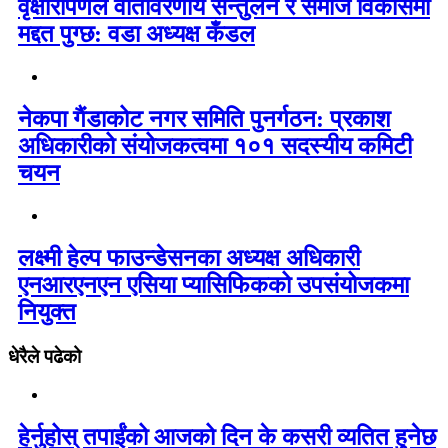
वृक्षारोपणले वातावरणीय सन्तुलन र समाज विकासमा
मद्दत पुग्छ: वडा अध्यक्ष कँडल
नेकपा गैंडाकोट नगर समिति पुनर्गठन: प्रकाश
अधिकारीको संयोजकत्वमा १०१ सदस्यीय कमिटी
चयन
लक्ष्मी हेल्प फाउन्डेसनका अध्यक्ष अधिकारी
एनआरएनएन एसिया प्यासिफिकको उपसंयोजकमा
नियुक्त
धेरैले पढेको
हेर्नुहोस् तपाईंको आजको दिन के कसरी व्यतित हुनेछ