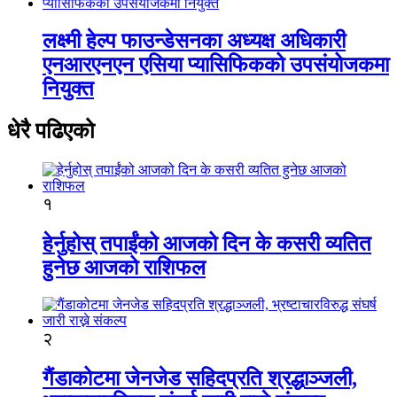
लक्ष्मी हेल्प फाउन्डेसनका अध्यक्ष अधिकारी
एनआरएनएन एसिया प्यासिफिकको उपसंयोजकमा
नियुक्त
धेरै पढिएको
१
हेर्नुहोस् तपाईंको आजको दिन के कसरी व्यतित
हुनेछ आजको राशिफल
२
गैंडाकोटमा जेनजेड सहिदप्रति श्रद्धाञ्जली,