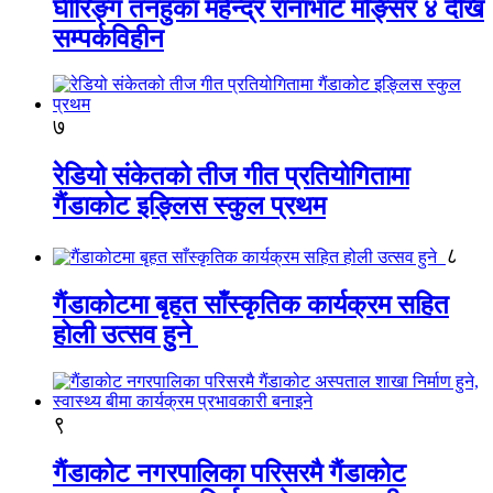
घीरिङ्ग तनहुका महेन्द्र रानाभाट मङ्सिर ४ देखि
सम्पर्कविहीन
७
रेडियो संकेतको तीज गीत प्रतियोगितामा
गैंडाकोट इङ्लिस स्कुल प्रथम
८
गैंडाकोटमा बृहत साँस्कृतिक कार्यक्रम सहित
होली उत्सव हुने
९
गैंडाकोट नगरपालिका परिसरमै गैंडाकोट