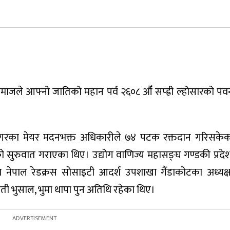
ङ समाजले आफ्नो जातिको महान पर्व २६०८ औँ सप्ह्री ल्होसारको 
 नगरका मेयर मदनभक्त अधिकारीले ७४ पटक रक्तदान गरिसकेका
्रमको सुरुवात गराएका थिए। उद्योग वाणिज्य महासङ्घ गण्डकी प्रदे
मा नेपाल रेडक्रस सोसाइटी आदर्श उपशाखा गैंडाकोटका अध्यक्
वती भुसाल, भुमा थापा पुन अतिथि रहेका थिए।