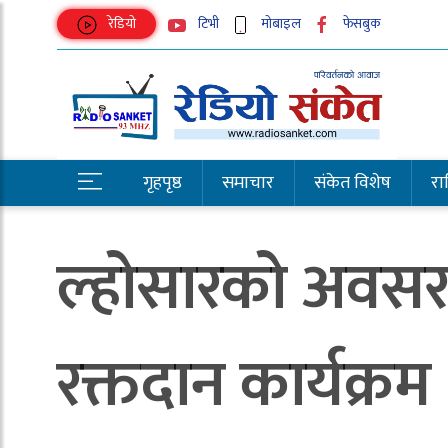
रेडियो
टिभी
मोबाइल
फेसबुक
गृहपृष्ठ
समाचार
संकेत विशेष
राष्
ल्होसारको अवसरम
रक्तदान कार्यक्रम