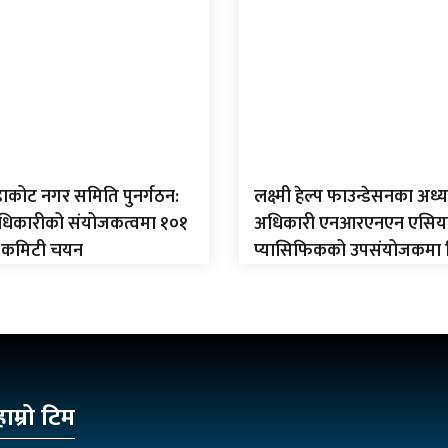
ंडाकोट नगर समिति पुनर्गठन:
लक्ष्मी हेल्प फाउन्डेसनका अध्यक
अधिकारीको संयोजकत्वमा १०१
अधिकारी एनआरएनएन एसिय
 कमिटी चयन
प्यासिफिकको उपसंयोजकमा न
हाम्रो टिम