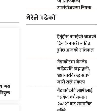
प्यासिफिकको
उपसंयोजकमा नियुक्त
धेरैले पढेको
हेर्नुहोस् तपाईंको आजको
दिन के कसरी व्यतित
हुनेछ आजको राशिफल
गैंडाकोटमा जेनजेड
सहिदप्रति श्रद्धाञ्जली,
भ्रष्टाचारविरुद्ध संघर्ष
जारी राख्ने संकल्प
्याम्पस
गैंडाकोटकी लक्ष्मीलाई
नियुक्त
“संकेत वर्ष सम्मान
२०८२” बाट सम्मानित
गरिने