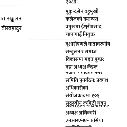
२०८३’
मुकुन्दसेन बहुमुखी
रगत सङ्कलन
कलेजको क्याम्पस
प्रमुखमा ईश्वरीप्रसाद
वीरबहादुर
चापागाईं नियुक्त
वृक्षारोपणले वातावरणीय
सन्तुलन र समाज
विकासमा मद्दत पुग्छ:
वडा अध्यक्ष कँडल
नेकपा गैंडाकोट नगर
समिति पुनर्गठन: प्रकाश
अधिकारीको
संयोजकत्वमा १०१
सदस्यीय कमिटी चयन
लक्ष्मी हेल्प फाउन्डेसनका
अध्यक्ष अधिकारी
एनआरएनएन एसिया