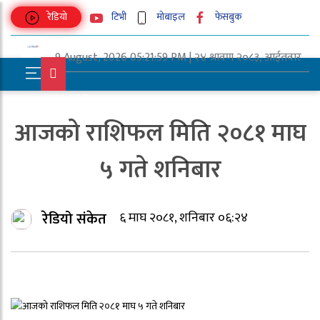
रेडियो
टिभी
मोबाइल
फेसबुक
9 August, 2026 05:21:59 PM | २४ श्रावण २०८३, आईतवार
UNICODE
आजको राशिफल मिति २०८१ माघ
५ गते शनिबार
रेडियो संकेत
६ माघ २०८१, शनिबार ०६:२४