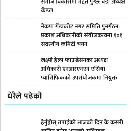
समाज विकासमा मद्दत पुग्छ: वडा अध्यक्ष
कँडल
नेकपा गैंडाकोट नगर समिति पुनर्गठन:
प्रकाश अधिकारीको संयोजकत्वमा १०१
सदस्यीय कमिटी चयन
लक्ष्मी हेल्प फाउन्डेसनका अध्यक्ष
अधिकारी एनआरएनएन एसिया
प्यासिफिकको उपसंयोजकमा नियुक्त
धेरैले पढेको
हेर्नुहोस् तपाईंको आजको दिन के कसरी