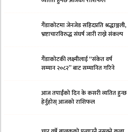
व्यतित हुनेछ आजको राशिफल
गैंडाकोटमा जेनजेड सहिदप्रति श्रद्धाञ्जली,
भ्रष्टाचारविरुद्ध संघर्ष जारी राख्ने संकल्प
गैंडाकोटकी लक्ष्मीलाई “संकेत वर्ष
सम्मान २०८२” बाट सम्मानित गरिने
आज तपाईँको दिन के कसरी व्यतित हुन्छ
हेर्नुहोस् आजको राशिफल
चार वर्षे बालकको पत्याउनै नसक्ने कला