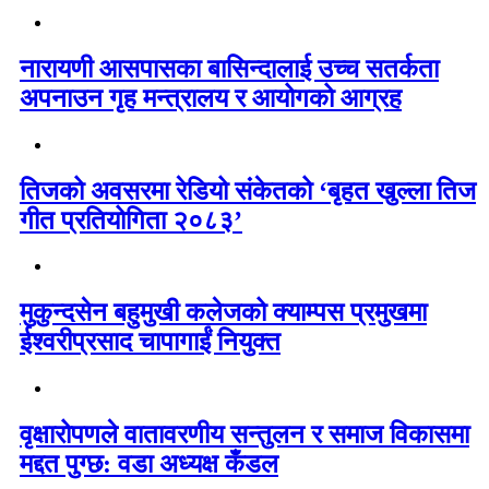
नारायणी आसपासका बासिन्दालाई उच्च सतर्कता
अपनाउन गृह मन्त्रालय र आयोगको आग्रह
तिजको अवसरमा रेडियो संकेतको ‘बृहत खुल्ला तिज
गीत प्रतियोगिता २०८३’
मुकुन्दसेन बहुमुखी कलेजको क्याम्पस प्रमुखमा
ईश्वरीप्रसाद चापागाईं नियुक्त
वृक्षारोपणले वातावरणीय सन्तुलन र समाज विकासमा
मद्दत पुग्छ: वडा अध्यक्ष कँडल