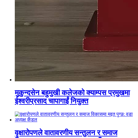
मुकुन्दसेन बहुमुखी कलेजको क्याम्पस प्रमुखमा
ईश्वरीप्रसाद चापागाईं नियुक्त
वृक्षारोपणले वातावरणीय सन्तुलन र समाज