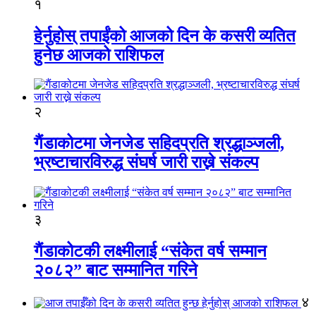
१
हेर्नुहोस् तपाईंको आजको दिन के कसरी व्यतित
हुनेछ आजको राशिफल
२
गैंडाकोटमा जेनजेड सहिदप्रति श्रद्धाञ्जली,
भ्रष्टाचारविरुद्ध संघर्ष जारी राख्ने संकल्प
३
गैंडाकोटकी लक्ष्मीलाई “संकेत वर्ष सम्मान
२०८२” बाट सम्मानित गरिने
४