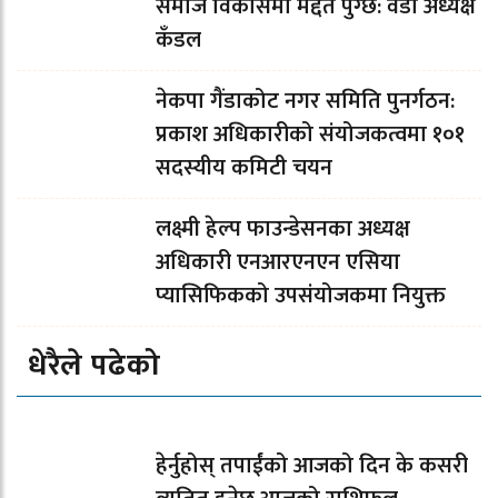
समाज विकासमा मद्दत पुग्छ: वडा अध्यक्ष
कँडल
नेकपा गैंडाकोट नगर समिति पुनर्गठन:
प्रकाश अधिकारीको संयोजकत्वमा १०१
सदस्यीय कमिटी चयन
लक्ष्मी हेल्प फाउन्डेसनका अध्यक्ष
अधिकारी एनआरएनएन एसिया
प्यासिफिकको उपसंयोजकमा नियुक्त
धेरैले पढेको
हेर्नुहोस् तपाईंको आजको दिन के कसरी