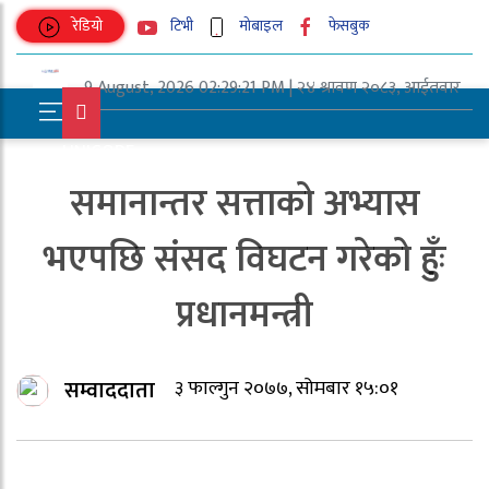
रेडियो
टिभी
मोबाइल
फेसबुक
9 August, 2026 02:29:21 PM | २४ श्रावण २०८३, आईतवार
UNICODE
समानान्तर सत्ताको अभ्यास
भएपछि संसद विघटन गरेको हुँः
प्रधानमन्त्री
सम्वाददाता
३ फाल्गुन २०७७, सोमबार १५:०१