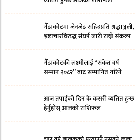
व्यतित हुनेछ आजको राशिफल
गैंडाकोटमा जेनजेड सहिदप्रति श्रद्धाञ्जली,
भ्रष्टाचारविरुद्ध संघर्ष जारी राख्ने संकल्प
गैंडाकोटकी लक्ष्मीलाई “संकेत वर्ष
सम्मान २०८२” बाट सम्मानित गरिने
आज तपाईँको दिन के कसरी व्यतित हुन्छ
हेर्नुहोस् आजको राशिफल
चार वर्षे बालकको पत्याउनै नसक्ने कला