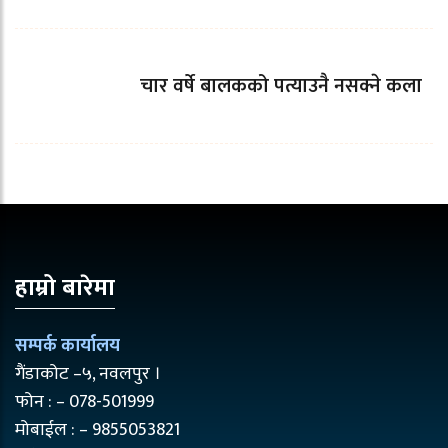
चार वर्षे बालकको पत्याउनै नसक्ने कला
हाम्रो बारेमा
सम्पर्क कार्यालय
गैंडाकोट –५, नवलपुर ।
फोन : – 078-501999
मोबाईल : – 9855053821