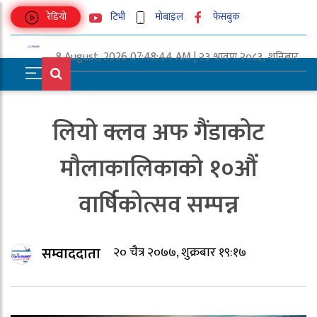
रेडियो
टिभी
मोबाइल
फेसबुक
8 August, 2026 07:48:44 AM | २३ श्रावण २०८३, शनिबार
UNICODE
लियो क्लव अफ गैंडाकोट
मौलाकालिकाको १०औं
वार्षिकोत्सव सम्पन्न
सम्वाददाता
२० चैत्र २०७७, शुक्रबार १९:१७