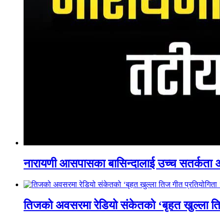
नारायणी आसपासका बासिन्दालाई उच्च सतर्कता 
तिजको अवसरमा रेडियो संकेतको ‘बृहत खुल्ला त