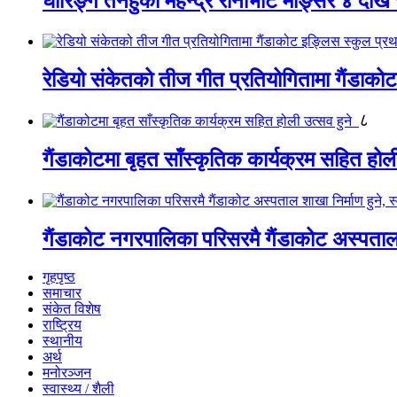
घीरिङ्ग तनहुका महेन्द्र रानाभाट मङ्सिर ४ देखि 
रेडियो संकेतको तीज गीत प्रतियोगितामा गैंडाको
८
गैंडाकोटमा बृहत साँस्कृतिक कार्यक्रम सहित होल
गैंडाकोट नगरपालिका परिसरमै गैंडाकोट अस्पताल शा
गृहपृष्ठ
समाचार
संकेत विशेष
राष्ट्रिय
स्थानीय
अर्थ
मनोरञ्जन
स्वास्थ्य / शैली