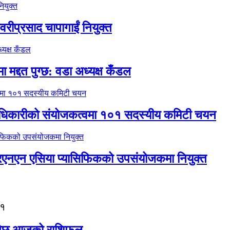
वरीप्रसाद चापागाईं नियुक्त
 मद्दत पुग्छ: वडा अध्यक्ष कँडल
 अधिकारीको संयोजकत्वमा १०१ सदस्यीय कमिटी चयन
नआरएनएन एसिया प्यासिफिकको उपसंयोजकमा नियुक्त
१
 हुनेछ आजको राशिफल