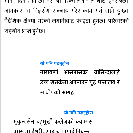
मीन : दिन राम्रो छ। नसोची गरेको लगानीले घाटा हुनसक्छ।
जानकार वा विज्ञसँग सल्लाह गरेर काम गर्नु राम्रो हुन्छ।
वैदेशिक क्षेत्रमा गरेको लगानीबाट फाइदा हुनेछ। परिवारको
सहयोग प्राप्त हुनेछ।
यो पनि पढ्नुहोस
नारायणी आसपासका बासिन्दालाई
उच्च सतर्कता अपनाउन गृह मन्त्रालय र
आयोगको आग्रह
यो पनि पढ्नुहोस
मुकुन्दसेन बहुमुखी कलेजको क्याम्पस
प्रमुखमा ईश्वरीप्रसाद चापागाईं नियुक्त