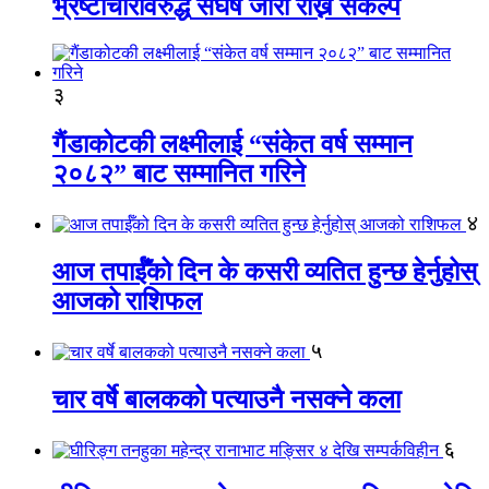
भ्रष्टाचारविरुद्ध संघर्ष जारी राख्ने संकल्प
३
गैंडाकोटकी लक्ष्मीलाई “संकेत वर्ष सम्मान
२०८२” बाट सम्मानित गरिने
४
आज तपाईँको दिन के कसरी व्यतित हुन्छ हेर्नुहोस्
आजको राशिफल
५
चार वर्षे बालकको पत्याउनै नसक्ने कला
६