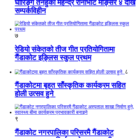
घीरिङ्ग तनहुका महेन्द्र रानाभाट मङ्सिर ४ देखि
सम्पर्कविहीन
७
रेडियो संकेतको तीज गीत प्रतियोगितामा
गैंडाकोट इङ्लिस स्कुल प्रथम
८
गैंडाकोटमा बृहत साँस्कृतिक कार्यक्रम सहित
होली उत्सव हुने
९
गैंडाकोट नगरपालिका परिसरमै गैंडाकोट