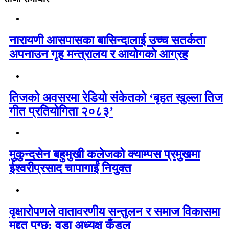
नारायणी आसपासका बासिन्दालाई उच्च सतर्कता
अपनाउन गृह मन्त्रालय र आयोगको आग्रह
तिजको अवसरमा रेडियो संकेतको ‘बृहत खुल्ला तिज
गीत प्रतियोगिता २०८३’
मुकुन्दसेन बहुमुखी कलेजको क्याम्पस प्रमुखमा
ईश्वरीप्रसाद चापागाईं नियुक्त
वृक्षारोपणले वातावरणीय सन्तुलन र समाज विकासमा
मद्दत पुग्छ: वडा अध्यक्ष कँडल