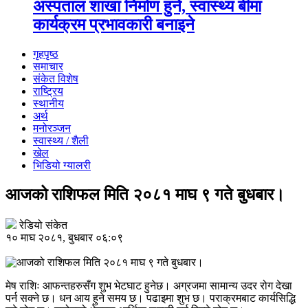
अस्पताल शाखा निर्माण हुने, स्वास्थ्य बीमा
कार्यक्रम प्रभावकारी बनाइने
गृहपृष्ठ
समाचार
संकेत विशेष
राष्ट्रिय
स्थानीय
अर्थ
मनोरञ्जन
स्वास्थ्य / शैली
खेल
भिडियो ग्यालरी
आजको राशिफल मिति २०८१ माघ ९ गते बुधबार।
रेडियो संकेत
१० माघ २०८१, बुधबार ०६:०९
मेष राशिः आफन्तहरुसँग शुभ भेटघाट हुनेछ। अग्रजमा सामान्य उदर रोग देखा
पर्न सक्ने छ। धन आय हुने समय छ। पढाइमा शुभ छ। पराक्रमबाट कार्यसिद्धि