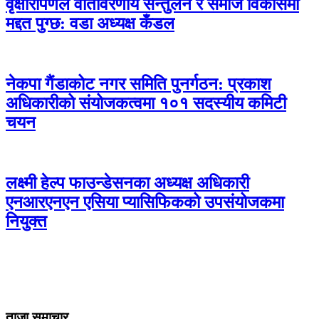
वृक्षारोपणले वातावरणीय सन्तुलन र समाज विकासमा
मद्दत पुग्छ: वडा अध्यक्ष कँडल
नेकपा गैंडाकोट नगर समिति पुनर्गठन: प्रकाश
अधिकारीको संयोजकत्वमा १०१ सदस्यीय कमिटी
चयन
लक्ष्मी हेल्प फाउन्डेसनका अध्यक्ष अधिकारी
एनआरएनएन एसिया प्यासिफिकको उपसंयोजकमा
नियुक्त
ताजा समाचार