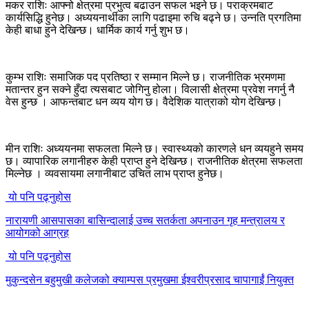
मकर राशिः आफ्नो क्षेत्रमा प्रभुत्व बढाउन सफल भइने छ। पराक्रमबाट
कार्यसिद्धि हुनेछ। अध्ययनार्थीका लागि पढाइमा रुचि बढ्ने छ। उन्नति प्रगतिमा
केही बाधा हुने देखिन्छ। धार्मिक कार्य गर्नु शुभ छ।
कुम्भ राशिः समाजिक पद प्रतिष्ठा र सम्मान मिल्ने छ। राजनीतिक भ्रमणमा
मतान्तर हुन सक्ने हुँदा त्यसबाट जोगिनु होला। विलासी क्षेत्रमा प्रवेश नगर्नु नै
वेस हुन्छ । आफन्तबाट धन व्यय योग छ। वैदेशिक यात्राको योग देखिन्छ।
मीन राशिः अध्ययनमा सफलता मिल्ने छ। स्वास्थ्यको कारणले धन व्ययहुने समय
छ। व्यापारिक लगानीहरु केही प्राप्त हुने देखिन्छ। राजनीतिक क्षेत्रमा सफलता
मिल्नेछ । व्यवसायमा लगानीबाट उचित लाभ प्राप्त हुनेछ।
यो पनि पढ्नुहोस
नारायणी आसपासका बासिन्दालाई उच्च सतर्कता अपनाउन गृह मन्त्रालय र
आयोगको आग्रह
यो पनि पढ्नुहोस
मुकुन्दसेन बहुमुखी कलेजको क्याम्पस प्रमुखमा ईश्वरीप्रसाद चापागाईं नियुक्त