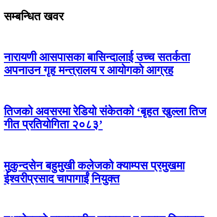
सम्बन्धित खवर
नारायणी आसपासका बासिन्दालाई उच्च सतर्कता
अपनाउन गृह मन्त्रालय र आयोगको आग्रह
तिजको अवसरमा रेडियो संकेतको ‘बृहत खुल्ला तिज
गीत प्रतियोगिता २०८३’
मुकुन्दसेन बहुमुखी कलेजको क्याम्पस प्रमुखमा
ईश्वरीप्रसाद चापागाईं नियुक्त