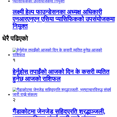
लक्ष्मी हेल्प फाउन्डेसनका अध्यक्ष अधिकारी
एनआरएनएन एसिया प्यासिफिकको उपसंयोजकमा
नियुक्त
धेरै पढिएको
१
हेर्नुहोस् तपाईंको आजको दिन के कसरी व्यतित
हुनेछ आजको राशिफल
२
गैंडाकोटमा जेनजेड सहिदप्रति श्रद्धाञ्जली,