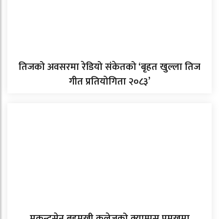
तिजको अवसरमा रेडियो संकेतको ‘बृहत खुल्ला तिज
गीत प्रतियोगिता २०८३’
मुकुन्दसेन बहुमुखी कलेजको क्याम्पस प्रमुखमा