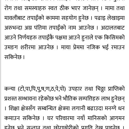
रोग तथा समस्याहरु स्वत ठीक भएर जानेछन् । मामा तथा
मावलीबाट तपाईंको काममा सहयोग हुनेछ । पढाइ लेखाइमा
अरुभन्दा अग्र पंतिमा तपाईंको नाम आउनेछ । अदालतबाट
आउने निर्णयहरु तपाईंकै पक्षमा आउने हुनाले एक किसिमको
उमङग शरीरमा आउनेछ । माया प्रेममा नजिक भई रमाउन
सकिनेछ ।
कन्या (टो,पा,पि,पु,ष,ण,ठ,पे,पो) उपहार तथा चिठ्ठा प्राप्तिको
प्रशस्त सम्भावना रहेकोछ भने भौतिक सम्पत्तिहरु लाभ हुनेछन्
। शिक्षा क्षेत्रसँग सम्बन्धित क्षेत्रमा लगानी बढाउदा मनग्गे धन
कमाउन सकिनेछ । घर परिवारमा नयाँ मानिसको आगमन
हुनेछ भने सन्तान तथा छोराछोरीको प्रगति देख्न पाइनेछ ।