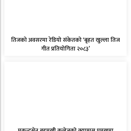
तिजको अवसरमा रेडियो संकेतको ‘बृहत खुल्ला तिज
गीत प्रतियोगिता २०८३’
मुकुन्दसेन बहुमुखी कलेजको क्याम्पस प्रमुखमा