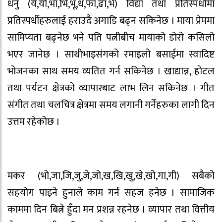
धनु (ये,यो,भा,भि,भू,ध,फा,ढा,भे) विद्या तथा प्रतिस्पर्धामा
प्रतिस्पर्धीहरुलाई हराउदै अगाडि बढ्न सकिनेछ । माया प्रेममा
सामिप्यता बढ्नेछ भने पति पत्नीबीच मायाको डोरो कसिलो
भएर जानेछ । साथीभाइसंगको रमाइलो बसाईमा स्वादिष्ट
भोजनका साथ समय व्यतित गर्न सकिनेछ । खाद्यान्न, होटल
तथा पर्यटन क्षेत्रको व्यापारबाट लाभ लिन सकिनेछ । गीत
संगीत तथा चलचित्र क्षेत्रमा समय लगानी गर्नेहरुका लागी दिन
उत्तम रहेकोछ ।
मकर (भो,जा,जि,जु,जे,जो,ख,खि,खु,खे,खो,गा,गी) सबैको
सहयोग पाइने हुनाले काम गर्न सहज हनेछ । सामाजिक
काममा दिन बित्ने हुँदा मन प्रशन्न रहनेछ । व्यापार तथा वित्तीय