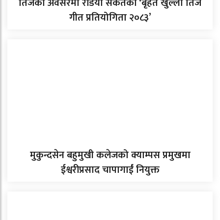
तिजको अवसरमा रेडियो संकेतको ‘बृहत खुल्ला तिज
गीत प्रतियोगिता २०८३’
मुकुन्दसेन बहुमुखी कलेजको क्याम्पस प्रमुखमा
ईश्वरीप्रसाद चापागाईं नियुक्त