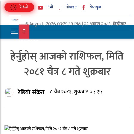
रेडियो
टिभी
मोबाइल
फेसबुक
6 August, 2026 03:29:39 PM | २१ श्रावण २०८३, बिहीबार
UNICODE
हेर्नुहोस् आजको राशिफल, मिति
२०८१ चैत्र ८ गते शुक्रबार
रेडियो संकेत
८ चैत्र २०८१, शुक्रबार ०५:२५