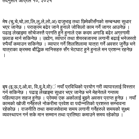
तदनुसार अप्रिल १०, २०२५
मेष (चु,चे,चो,ला,लि,लु,ले,लो,अ) दाजुभाइ तथा छिमेकीसँगको सम्बन्धमा सुधार
भएर जानेछ । पराक्रम बढेर जाने हुनाले जोसिलो काम गर्ने जागर आउनेछ ।
पढाइ लेखाइमा सोचेजस्तै प्रगति हुने हुनाले एक कदम अगाडि बढेर अग्रगामी
छलाङ मार्न सकिनेछ । उद्योग, व्यापार तथा शेयरबजारमा लगानी बढाई भनेजस्तो
रुपैयाँ कमाउन सकिनेछ । व्यापार गर्ने शिलशिलामा यात्रा गर्ने अवसर जुर्नेछ भने
यात्राका क्रममा बौद्धिक मानिसहरु सँग भेटघाट हुने हुनाले मन प्रशन्न रहनेछ
।
बृष (इ,ऊ,ए,ओ,वा, वि,वु,वे,वो)ं नयाँ प्रविधिको प्रयोग गरी व्यापारलाई विस्तार
गर्न सकिनेछ । पढाइ लेखाइमा सुधार भएर जानेछ भने मेहनेतले गन्तव्य
पहिल्याउन सहज हुनेछ । प्रेममा एक अर्कालाई बुझ्ने अवसर प्राप्त हुनेछ । नयाँ
कामको खोजी गर्नेहरुले नोकरीमा प्रवेश वा पदोन्नतिको प्रशस्त सम्भावना
रहेकोछ । राजनीति तथा समाजसेवामा समय लगानी गर्नेहरुले समयको सुक्ष्म
व्यवस्थापन गर्न सके मान सम्मान तथा प्रतिष्ठा कमाउने समय रहेकोछ ।