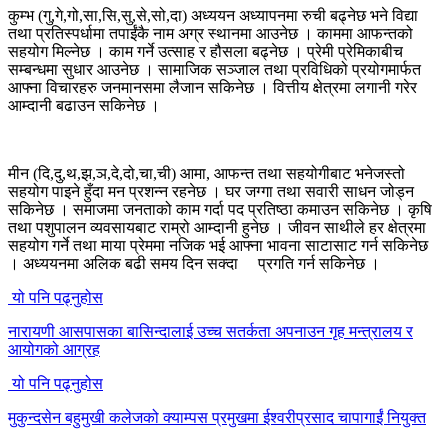
कुम्भ (गु,गे,गो,सा,सि,सु,से,सो,दा) अध्ययन अध्यापनमा रुची बढ्नेछ भने विद्या
तथा प्रतिस्पर्धामा तपाईंकै नाम अग्र स्थानमा आउनेछ । काममा आफन्तको
सहयोग मिल्नेछ । काम गर्ने उत्साह र हौसला बढ्नेछ । प्रेमी प्रेमिकाबीच
सम्बन्धमा सुधार आउनेछ । सामाजिक सञ्जाल तथा प्रविधिको प्रयोगमार्फत
आफ्ना विचारहरु जनमानसमा लैजान सकिनेछ । वित्तीय क्षेत्रमा लगानी गरेर
आम्दानी बढाउन सकिनेछ ।
मीन (दि,दु,थ,झ,ञ,दे,दो,चा,ची) आमा, आफन्त तथा सहयोगीबाट भनेजस्तो
सहयोग पाइने हुँदा मन प्रशन्न रहनेछ । घर जग्गा तथा सवारी साधन जोड्न
सकिनेछ । समाजमा जनताको काम गर्दा पद प्रतिष्ठा कमाउन सकिनेछ । कृषि
तथा पशुपालन व्यवसायबाट राम्रो आम्दानी हुनेछ । जीवन साथीले हर क्षेत्रमा
सहयोग गर्ने तथा माया प्रेममा नजिक भई आफ्ना भावना साटासाट गर्न सकिनेछ
। अध्ययनमा अलिक बढी समय दिन सक्दा प्रगति गर्न सकिनेछ ।
यो पनि पढ्नुहोस
नारायणी आसपासका बासिन्दालाई उच्च सतर्कता अपनाउन गृह मन्त्रालय र
आयोगको आग्रह
यो पनि पढ्नुहोस
मुकुन्दसेन बहुमुखी कलेजको क्याम्पस प्रमुखमा ईश्वरीप्रसाद चापागाईं नियुक्त