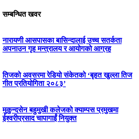
सम्बन्धित खवर
नारायणी आसपासका बासिन्दालाई उच्च सतर्कता
अपनाउन गृह मन्त्रालय र आयोगको आग्रह
तिजको अवसरमा रेडियो संकेतको ‘बृहत खुल्ला तिज
गीत प्रतियोगिता २०८३’
मुकुन्दसेन बहुमुखी कलेजको क्याम्पस प्रमुखमा
ईश्वरीप्रसाद चापागाईं नियुक्त