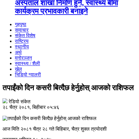
अस्पताल शाखा निर्माण हुने, स्वास्थ्य बीमा
कार्यक्रम प्रभावकारी बनाइने
गृहपृष्ठ
समाचार
संकेत विशेष
राष्ट्रिय
स्थानीय
अर्थ
मनोरञ्जन
स्वास्थ्य / शैली
खेल
भिडियो ग्यालरी
तपाईंको दिन कसरी बित्दैछ हेर्नुहोस् आजको राशिफल
रेडियो संकेत
२८ चैत्र २०८१, बिहीबार ०५:४६
आज मिति २०८१ चैत्र २८ गते बिहिबार, चैत्र शुक्ल त्रयोदशी