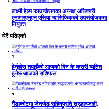
लक्ष्मी हेल्प फाउन्डेसनका अध्यक्ष अधिकारी
एनआरएनएन एसिया प्यासिफिकको उपसंयोजकमा
नियुक्त
धेरै पढिएको
१
हेर्नुहोस् तपाईंको आजको दिन के कसरी व्यतित
हुनेछ आजको राशिफल
२
गैंडाकोटमा जेनजेड सहिदप्रति श्रद्धाञ्जली,