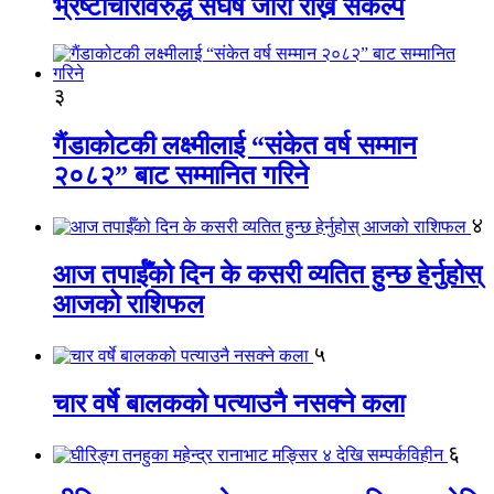
भ्रष्टाचारविरुद्ध संघर्ष जारी राख्ने संकल्प
३
गैंडाकोटकी लक्ष्मीलाई “संकेत वर्ष सम्मान
२०८२” बाट सम्मानित गरिने
४
आज तपाईँको दिन के कसरी व्यतित हुन्छ हेर्नुहोस्
आजको राशिफल
५
चार वर्षे बालकको पत्याउनै नसक्ने कला
६