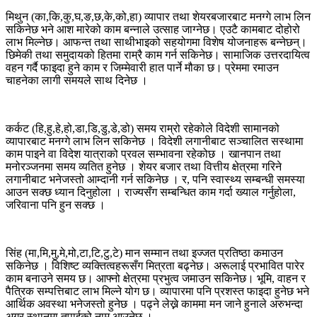
मिथुन (का,कि,कु,घ,ङ,छ,के,को,हा) व्यापार तथा शेयरबजारबाट मनग्गे लाभ लिन
सकिनेछ भने आश मारेको काम बन्नाले उत्साह जाग्नेछ। एउटै कामबाट दोहोरो
लाभ मिल्नेछ। आफन्त तथा साथीभाइको सहयोगमा विशेष योजनाहरू बन्नेछन्।
छिमेकी तथा समुदायको हितमा राम्रै काम गर्न सकिनेछ। सामाजिक उत्तरदायित्व
वहन गर्दै फाइदा हुने काम र जिम्मेवारी हात पार्ने मौका छ। प्रेममा रमाउन
चाहनेका लागी समयले साथ दिनेछ ।
कर्कट (हि,हु,हे,हो,डा,डि,डु,डे,डो) समय राम्रो रहेकोले विदेशी सामानको
व्यापारबाट मनग्गे लाभ लिन सकिनेछ । विदेशी लगानीबाट सञ्चालित सस्थामा
काम पाइने वा विदेश यात्राको प्रवल सम्भावना रहेकोछ । खानपान तथा
मनोरञ्जनमा समय व्यतित हुनेछ । शेयर बजार तथा वित्तीय क्षेत्रमा गरिने
लगानीबाट भनेजस्तो आम्दानी गर्न सकिनेछ । र, पनि स्वास्थ्य सम्बन्धी समस्या
आउन सक्छ ध्यान दिनुहोला । राज्यसँग सम्बन्धित काम गर्दा ख्याल गर्नुहोला,
जरिवाना पनि हुन सक्छ ।
सिंह (मा,मि,मु,मे,मो,टा,टि,टु,टे) मान सम्मान तथा इज्जत प्रतिष्ठा कमाउन
सकिनेछ । विशिष्ट व्यक्तित्वहरूसँग मित्रता बढ्नेछ। अरूलाई प्रभावित पारेर
काम बनाउने समय छ। आफ्नो क्षेत्रमा प्रभुत्व जमाउन सकिनेछ। भूमि, वाहन र
पैत्रिक सम्पत्तिबाट लाभ मिल्ने योग छ। व्यापारमा पनि प्रशस्त फाइदा हुनेछ भने
आर्थिक अवस्था भनेजस्तो हुनेछ । पढ्ने लेख्ने काममा मन जाने हुनाले अरुभन्दा
अग्र स्थानमा तपाईको नाम आउनेछ ।