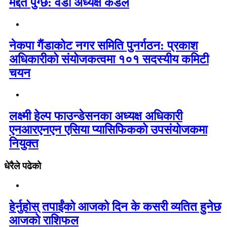
मद्दत पुग्छ: वडा अध्यक्ष कँडल
नेकपा गैंडाकोट नगर समिति पुनर्गठन: प्रकाश
अधिकारीको संयोजकत्वमा १०१ सदस्यीय कमिटी
चयन
लक्ष्मी हेल्प फाउन्डेसनका अध्यक्ष अधिकारी
एनआरएनएन एसिया प्यासिफिकको उपसंयोजकमा
नियुक्त
धेरैले पढेको
हेर्नुहोस् तपाईंको आजको दिन के कसरी व्यतित हुनेछ
आजको राशिफल