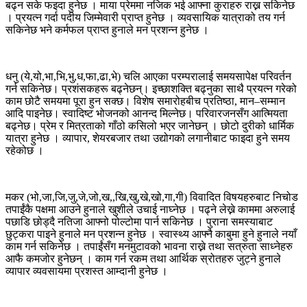
बढ्न सके फइदा हुनेछ । माया प्रेममा नजिक भई आफ्ना कुराहरु राख्न सकिनेछ
। प्रयत्न गर्दा पदीय जिम्मेवारी प्राप्त हुनेछ । व्यवसायिक यात्राको तय गर्न
सकिनेछ भने कर्मफल प्राप्त हुनाले मन प्रशन्न हुनेछ ।
धनु (ये,यो,भा,भि,भु,ध,फा,ढा,भे) चलि आएका परम्परालाई समयसापेक्ष परिवर्तन
गर्न सकिनेछ। प्रशंसकहरू बढ्नेछन्। इच्छाशक्ति बढ्नुका साथै प्रयत्न गरेको
काम छोटै समयमा पूरा हुन सक्छ। विशेष समारोहबीच प्रतिष्ठा, मान–सम्मान
आदि पाइनेछ। स्वादिष्ट भोजनको आनन्द मिल्नेछ। परिवारजनसँग आत्मियता
बढ्नेछ। प्रेम र मित्रताको गाँठो कसिलो भएर जानेछन् । छोटो दुरीको धार्मिक
यात्रा हुनेछ । व्यापार, शेयरबजार तथा उद्योगको लगानीबाट फाइदा हुने समय
रहेकोछ ।
मकर (भो,जा,जि,जु,जे,जो,ख,,खि,खु,खे,खो,गा,गी) विवादित विषयहरुबाट निचोड
तपाईंकै पक्षमा आउने हुनाले खुशीले उचाई नाघ्नेछ । पढ्ने लेख्ने काममा अरुलाई
पछाडि छोड्दै नतिजा आफ्नो पोल्टोमा पार्न सकिनेछ । पुराना समस्याबाट
छुट्करा पाइने हुनाले मन प्रशन्न हुनेछ । स्वास्थ्य आफ्नै काबुमा हुने हुनाले नयाँ
काम गर्न सकिनेछ । तपाईंसँग मनमुटावको भावना राख्ने तथा सत्रुता साध्नेहरु
आफै कमजोर हुनेछन् । काम गर्न रकम तथा आर्थिक स्रोतहरु जुट्ने हुनाले
व्यापार व्यवसायमा प्रशस्त आम्दानी हुनेछ ।