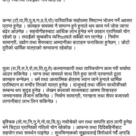
कन्या (टो,पा,पि,पु,ष,ण,ठ,पे,पो) पारिवारिक माहोलमा मिष्टान्न भोजन गर्ने अवसर
प्राप्त हुनेछ । कामहरु समयमा नै सम्पन्न हुने हुनाले थप काम गर्न जोस जागर
बढेर आउनेछ । सहयोगीहरुबाट आर्थिक लाभ हुनेछ भने उपहार प्राप्तिको योग
रहेको छ । तपाईंको चुम्बकीय व्यत्तिmत्वले सबैको मन तान्नेछ । निर्माण
सामाग्री, उद्योग तथा शेयरबाट आम्दानीका बाटाहरु फराकिला हुनेछन् । छोटो
दुरीको धार्मिक यात्राको सम्भावना रहेकोछ ।
तुला (रा,रि,रु,रे,रो,ता,ति,तु,ते) कल्याणकारी तथा तारिफयोग्ग काम गरी चर्चामा
आउन सकिनेछ । भाग्य तथा समयले साथ दिने हुदा सानो प्रयत्नले ठूला
कामहरु बन्नेछन् । धर्म तथा अध्यात्मिक क्षेत्रमा ध्यान जाने हुनाले धार्मिक
प्रतिष्ठान वा मन्दीर तिरको यात्रा हुनेछ । दाजुभाई तथा जीवन साथीसँगको
सम्बन्ध थप सुदृड हुनेछ । लेखन कलाको माध्ययबाट आफ्ना विचारहरु
जनमानसमा लैजान सकिनेछ । निर्माण सामाग्री, गरगहना तथा शेयर बजारको
लागानीबाट लाभ लिन सकिनेछ ।
बृश्चिक (तो,ना,नि,नु,ने,नो,या,यि,यु) नसोचेको धन तथा सम्पत्ति हात लागी हुनेछ
भने चिट्ठा प्राप्तिको गतिलो योग रहेकोछ । आफन्त तथा दिदिबहिनीबाट
सहयोग तथा समर्थन पाइनेछ । सुभचिन्तकको सुझावलाई शिरोधार्य गर्दै अगाडि