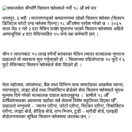
भरतपुर, ३ भदौ ।नारायणगढको कमलनगरमा रहेको चितवन फ्लेक्स (चितवन
डिजिटल फोटो एन्ड फ्लेक्स प्रिन्ट) १८ औँ वर्षमा प्रवेश गरेको छ । २०६५
साल जेठ ९ गते २ वटा मेसिन राखेर शुभारम्भ भएको चितवन फ्लेक्समा अहिले
अत्याधुनिक ४ वटा मेसिनसहित १५ जना दक्ष कर्मचारी छन् ।
चीन र जापानबाट १५ लाख रुपैयाँ बराबरका मेसिन ल्याएर सञ्चालक गुणराज
दाहालले यो व्यवसाय सुरु गर्नुभएको हो । चितवनमा पहिलोपटक १० फुटे र ६
फुटे मेसिनबाट चितवन फ्लेक्सले सेवा दिएको हो ।
मेला महोत्सव, संघसंस्था, बैंक तथा विभिन्न सभा समारोहका आकर्षक व्यानर,
स्वागतद्वार, लाइट बोर्ड तथा रिफ्लेक्टिभ बोर्डको सेवा चितवन फ्लेक्सले सुपथ
मुल्यमा दिने गरेको सञ्चालक दाहाल बताउनुहुन्छ । `हामीले १८ औँ
वार्षिकोत्सवका अवसरमा यहाँका सबै सेवामा विशेष सहुलियत दिएका छौँ´,
दाहालले भन्नुभयो – `व्यानर प्रीन्ट, फोटो प्रीन्ट, स्टिकर प्रीन्ट, रिफ्लेक्टिभ
प्रीन्ट, लाइट बोर्ड, होडिङ बोर्ड, वान-भिजन, टुडी – थ्रीडी बोर्ड, एलइडी
बोर्डलगायतका सुबिधा चितवन फ्लेक्समा उपलब्ध छन् ।´