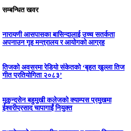
सम्बन्धित खवर
नारायणी आसपासका बासिन्दालाई उच्च सतर्कता
अपनाउन गृह मन्त्रालय र आयोगको आग्रह
तिजको अवसरमा रेडियो संकेतको ‘बृहत खुल्ला तिज
गीत प्रतियोगिता २०८३’
मुकुन्दसेन बहुमुखी कलेजको क्याम्पस प्रमुखमा
ईश्वरीप्रसाद चापागाईं नियुक्त