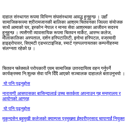
दाहाल संस्थागत रूपमा विभिन्न संघसंस्थामा आवद्ध हुनुहुन्छ । उहाँ
सामाजिकरूपमा श्रीरामजानकी बालिका आश्रम चितवनका जिल्ला संयोजक
साथै आमाको घर, इस्कोन नेपाल र मानव सेवा आश्रमका आजीवन सदस्य
हुनुहुन्छ । त्यसैगरी व्यावसायिक रूपमा चितवन मार्केट, आरम्भ कलेज,
मौलाकालिका अस्पताल, दर्शन हस्पिटालिटी, इनोभा हस्पिटल, वज्रमादी
हाइड्रोपावर, सिएमटी एडभरटाइजिङ, स्मार्ट ग्रुपलगायतका कम्पनीहरुमा
संलग्नता रहेको छ ।
चितवन फ्लेक्सले परोपकारी एवम् सामाजिक उत्तरदायित्व वहन गर्नुपर्ने
कार्यक्रममा नि:शुल्क सेवा पनि दिँदै आएको सञ्चालक दाहालले बताउनुभयो ।
यो पनि पढ्नुहोस
नारायणी आसपासका बासिन्दालाई उच्च सतर्कता अपनाउन गृह मन्त्रालय र
आयोगको आग्रह
यो पनि पढ्नुहोस
मुकुन्दसेन बहुमुखी कलेजको क्याम्पस प्रमुखमा ईश्वरीप्रसाद चापागाईं नियुक्त