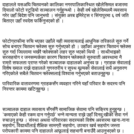
दाहालले यसअघि चितवनको कालिका नगरपालिकास्थित खोलेसिमल बजारमा
दियालो फोटो स्टुडियो सञ्चालन गर्नुहुन्थ्यो । केही वर्ष खोलेसिमलमै व्यवसाय
गरेर उहाँ बिदेश पनि जानुभयो । संयुक्त अरब इमिरेट्स र सिंगापुरमा ६ वर्ष जति
बिताएर उहाँ स्वदेश फर्किनुभएको हो ।
फोटोग्राफीमा रुचि भएका उहाँले यही व्यवसायलाई आधुनिक तरिकाले सुरु गर्ने
सोच बनाएर चितवन फ्लेक्स सुरु गर्नुभएको हो । उहाँका अनुसार चितवन फ्लेक्स
सुरु गर्दा जिल्लामा भर्खरै फ्लेक्सको लहर सुरु भएको थियो । साथीभाइको
सरसहयोग र जनसम्पर्कका कारण चितवन फ्लेक्सले सुरुवाती अवस्थामा नै
राम्रो सफलता प्राप्त गरेको सञ्चालक दाहालको अनुभव छ । ग्राहक सेवालाई
विशेष ख्याल राख्ने दाहालले गुणस्तरीय र सुपथ मूल्यको सेवालाई सधैं अनुसरण
गरिएकोले सबैले चितवन फ्लेक्सलाई विश्वास गर्नुभएको बताउनुहुन्छ ।
पारिवारिक वातावरणमा ग्राहकसँग व्यवहार गरिने यहाँ परिवार कै सदस्य पनि
निरन्तर काममा खटिनुहुन्छ ।
सञ्चालक दाहाल व्यवसाय सँगसँगै सामाजिक सेवामा पनि सक्रिय हुनुहुन्छ ।
`कमाएको केही रकम दान गर्नुपर्छ´ भन्ने मान्यता राख्ने उहाँ दिनदु:खीको सेवा गर्न
रुचाउनु हुन्छ । संस्था अथवा परिवारका सदस्यको विशेष अवसरमा खाना-नाना
सहयोग, विद्यार्थीलाई शैक्षिक सामग्री सहयोग, उपचार खर्च सहयोग जस्ता
परोपकारी काममा पनि दाहालले आफूलाई सहभागी बनाउँदै आउनुभएको छ ।