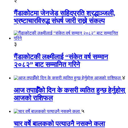
२
गैंडाकोटमा जेनजेड सहिदप्रति श्रद्धाञ्जली,
भ्रष्टाचारविरुद्ध संघर्ष जारी राख्ने संकल्प
३
गैंडाकोटकी लक्ष्मीलाई “संकेत वर्ष सम्मान
२०८२” बाट सम्मानित गरिने
४
आज तपाईँको दिन के कसरी व्यतित हुन्छ हेर्नुहोस्
आजको राशिफल
५
चार वर्षे बालकको पत्याउनै नसक्ने कला