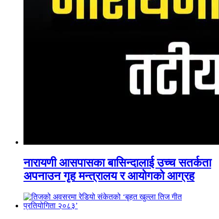
नारायणी आसपासका बासिन्दालाई उच्च सतर्कता
अपनाउन गृह मन्त्रालय र आयोगको आग्रह