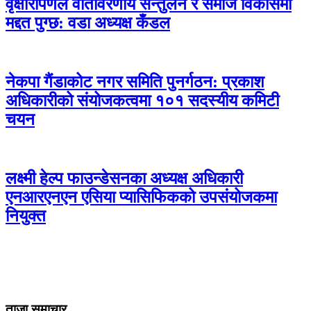
वृक्षारोपणले वातावरणीय सन्तुलन र समाज विकासमा
मद्दत पुग्छ: वडा अध्यक्ष कँडल
नेकपा गैंडाकोट नगर समिति पुनर्गठन: प्रकाश
अधिकारीको संयोजकत्वमा १०१ सदस्यीय कमिटी
चयन
लक्ष्मी हेल्प फाउन्डेसनका अध्यक्ष अधिकारी
एनआरएनएन एसिया प्यासिफिकको उपसंयोजकमा
नियुक्त
ताजा समाचार