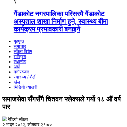
९
गैंडाकोट नगरपालिका परिसरमै गैंडाकोट
अस्पताल शाखा निर्माण हुने, स्वास्थ्य बीमा
कार्यक्रम प्रभावकारी बनाइने
गृहपृष्ठ
समाचार
संकेत विशेष
राष्ट्रिय
स्थानीय
अर्थ
मनोरञ्जन
स्वास्थ्य / शैली
खेल
भिडियो ग्यालरी
समाजसेवा सँगसँगै चितवन फ्लेक्सले गर्यो १८ औं वर्ष
पार
रेडियो संकेत
२ भाद्र २०८२, सोमबार २१:००