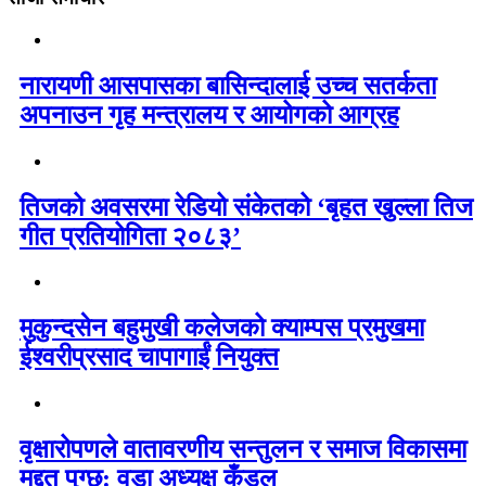
नारायणी आसपासका बासिन्दालाई उच्च सतर्कता
अपनाउन गृह मन्त्रालय र आयोगको आग्रह
तिजको अवसरमा रेडियो संकेतको ‘बृहत खुल्ला तिज
गीत प्रतियोगिता २०८३’
मुकुन्दसेन बहुमुखी कलेजको क्याम्पस प्रमुखमा
ईश्वरीप्रसाद चापागाईं नियुक्त
वृक्षारोपणले वातावरणीय सन्तुलन र समाज विकासमा
मद्दत पुग्छ: वडा अध्यक्ष कँडल