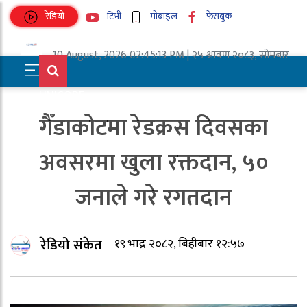
रेडियो
टिभी
मोबाइल
फेसबुक
10 August, 2026 02:45:13 PM | २५ श्रावण २०८३, सोमबार
UNICODE
गैँडाकोटमा रेडक्रस दिवसका
अवसरमा खुला रक्तदान, ५०
जनाले गरे रगतदान
रेडियो संकेत
१९ भाद्र २०८२, बिहीबार १२:५७