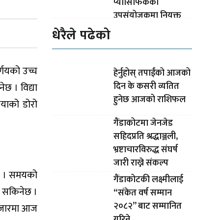
प्यासिफिकको
उपसंयोजकमा नियुक्त
धेरैले पढेको
र्णयको उच्च
हेर्नुहोस् तपाईंको आजको
दिन के कसरी व्यतित
ेछ । विद्या
हुनेछ आजको राशिफल
मायाको डोरो
गैंडाकोटमा जेनजेड
सहिदप्रति श्रद्धाञ्जली,
भ्रष्टाचारविरुद्ध संघर्ष
जारी राख्ने संकल्प
ेछ । समयको
गैंडाकोटकी लक्ष्मीलाई
न सकिनेछ ।
“संकेत वर्ष सम्मान
२०८२” बाट सम्मानित
र बजारमा आज
गरिने