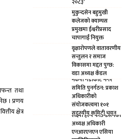
२०८३’
मुकुन्दसेन बहुमुखी
कलेजको क्याम्पस
प्रमुखमा ईश्वरीप्रसाद
चापागाईं नियुक्त
वृक्षारोपणले वातावरणीय
सन्तुलन र समाज
विकासमा मद्दत पुग्छ:
वडा अध्यक्ष कँडल
नेकपा गैंडाकोट नगर
समिति पुनर्गठन: प्रकाश
 आफन्त तथा
अधिकारीको
नेछ । प्रणय
संयोजकत्वमा १०१
ीय क्षेत्र
सदस्यीय कमिटी चयन
लक्ष्मी हेल्प फाउन्डेसनका
अध्यक्ष अधिकारी
एनआरएनएन एसिया