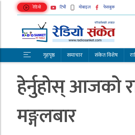
रेडियो
टिभी
मोबाइल
फेसबुक
गृहपृष्ठ
समाचार
संकेत विशेष
राष्
हेर्नुहोस् आजको
मङ्गलबार