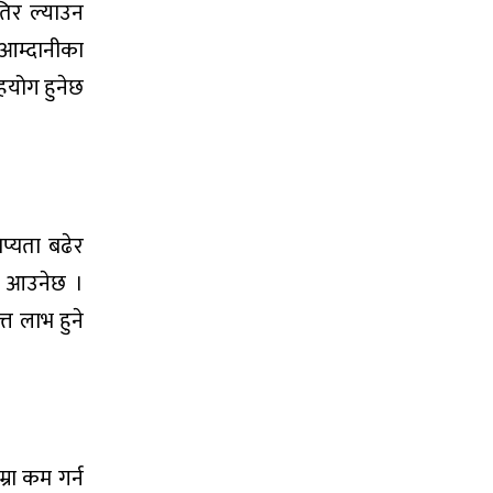
ैतिर ल्याउन
 आम्दानीका
हयोग हुनेछ
िप्यता बढेर
गर आउनेछ ।
्त लाभ हुने
्रा कम गर्न