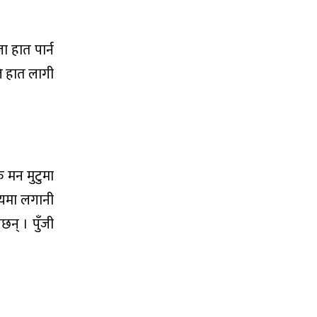
ा हात पार्न
ति हात लागी
ु मन मुटुमा
सायमा लगानी
न् । पुँजी