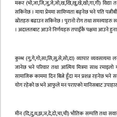
मकर (भो,जा,जि,जु,जे,जो,ख,खि,खु,खे,खो,गा,गी) विद्या त
सकिनेछ । माया प्रेममा सामिप्यता बढ्नेछ भने पति पत
स्रोतहरु बढाउन सकिनेछ । पुरानो रोग तथा समस्याहरु 
। अदालतबाट आउने निर्णयहरु तपाईंकै पक्षमा आउने ह
कुम्भ (गु,गे,गो,सा,सि,सु,से,सो,दा) व्यापार व्यवसायमा
जानेछ भने परिवार तथा आत्मिय मित्रमा साथ रमाइलो 
सामाजिक काममा दिन बित्ने हुँदा मन प्रशन्न रहनेछ भने 
योग रहेको छ भने आफुले मन पराएको मानिसबाट उपाहार प्राप
मीन (दि,दु,थ,झ,ञ,दे,दो,चा,ची) भौतिक सम्पत्ति तथा सवारी