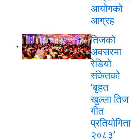
आयोगको
आग्रह
तिजको
अवसरमा
रेडियो
संकेतको
‘बृहत
खुल्ला तिज
गीत
प्रतियोगिता
२०८३’