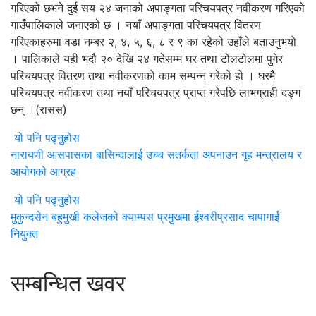
गरिएको छभने दुई सय २४ जनाको अपाङ्गता परिचयपत्र नवीकरण गरिएको
गाउँपालिकाले जनाएको छ । नयाँ अपाङ्गता परिचयपत्र वितरण
गरिएकाहरुमा वडा नम्बर २, ४, ५, ६, ८ र ९ का रहेको उहाँले बताउनुभयो
। पालिकाले यही भदौ २० देखि २४ गतेसम्म घर तथा टोलटोलमा पुगेर
परिचयपत्र वितरण तथा नवीकरणको काम सम्पन्न गरेको हो । घरमै
परिचयपत्र नवीकरण तथा नयाँ परिचयपत्र प्राप्त गरेपछि लाभग्राही दङ्ग
छन् ।(रासस)
यो पनि पढ्नुहोस
नारायणी आसपासका बासिन्दालाई उच्च सतर्कता अपनाउन गृह मन्त्रालय र
आयोगको आग्रह
यो पनि पढ्नुहोस
मुकुन्दसेन बहुमुखी कलेजको क्याम्पस प्रमुखमा ईश्वरीप्रसाद चापागाईं
नियुक्त
सम्बन्धित खवर