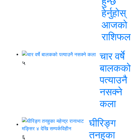
हुन्छ
हेर्नुहोस्
आजको
राशिफल
चार वर्षे
५
बालकको
पत्याउनै
नसक्ने
कला
घीरिङ्ग
तनहुका
६