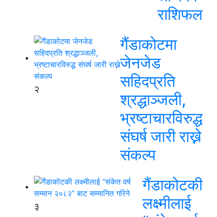
राशिफल
गैंडाकोटमा
जेनजेड
सहिदप्रति
२
श्रद्धाञ्जली,
भ्रष्टाचारविरुद्ध
संघर्ष जारी राख्ने
संकल्प
गैंडाकोटकी
लक्ष्मीलाई
३