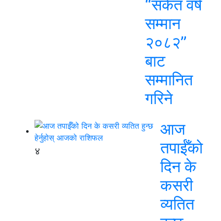
“संकेत वर्ष
सम्मान
२०८२”
बाट
सम्मानित
गरिने
आज
तपाईँको
४
दिन के
कसरी
व्यतित