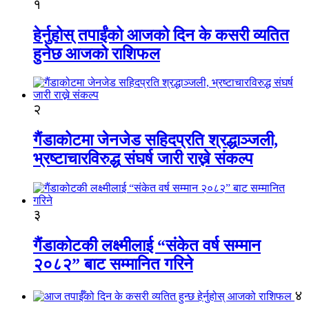
१
हेर्नुहोस् तपाईंको आजको दिन के कसरी व्यतित
हुनेछ आजको राशिफल
२
गैंडाकोटमा जेनजेड सहिदप्रति श्रद्धाञ्जली,
भ्रष्टाचारविरुद्ध संघर्ष जारी राख्ने संकल्प
३
गैंडाकोटकी लक्ष्मीलाई “संकेत वर्ष सम्मान
२०८२” बाट सम्मानित गरिने
४