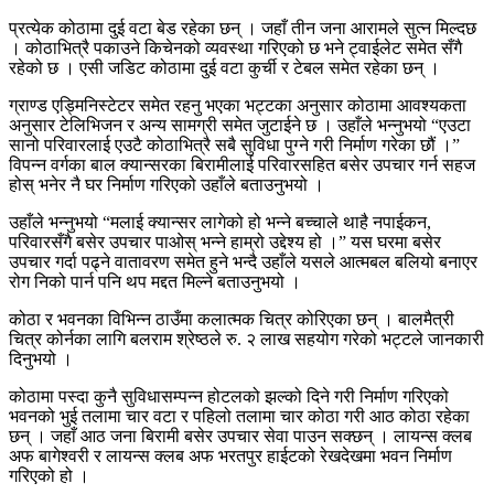
प्रत्येक कोठामा दुई वटा बेड रहेका छन् । जहाँ तीन जना आरामले सुत्न मिल्दछ
। कोठाभित्रै पकाउने किचेनको व्यवस्था गरिएको छ भने ट्वाईलेट समेत सँगै
रहेको छ । एसी जडिट कोठामा दुई वटा कुर्ची र टेबल समेत रहेका छन् ।
ग्राण्ड एड्मिनिस्टेटर समेत रहनु भएका भट्टका अनुसार कोठामा आवश्यकता
अनुसार टेलिभिजन र अन्य सामग्री समेत जुटाईने छ । उहाँले भन्नुभयो “एउटा
सानो परिवारलाई एउटै कोठाभित्रै सबै सुविधा पुग्ने गरी निर्माण गरेका छौं ।”
विपन्न वर्गका बाल क्यान्सरका बिरामीलाई परिवारसहित बसेर उपचार गर्न सहज
होस् भनेर नै घर निर्माण गरिएको उहाँले बताउनुभयो ।
उहाँले भन्नुभयो “मलाई क्यान्सर लागेको हो भन्ने बच्चाले थाहै नपाईकन,
परिवारसँगै बसेर उपचार पाओस् भन्ने हाम्रो उद्देश्य हो ।” यस घरमा बसेर
उपचार गर्दा पढ्ने वातावरण समेत हुने भन्दै उहाँले यसले आत्मबल बलियो बनाएर
रोग निको पार्न पनि थप मद्दत मिल्ने बताउनुभयो ।
कोठा र भवनका विभिन्न ठाउँमा कलात्मक चित्र कोरिएका छन् । बालमैत्री
चित्र कोर्नका लागि बलराम श्रेष्ठले रु. २ लाख सहयोग गरेको भट्टले जानकारी
दिनुभयो ।
कोठामा पस्दा कुनै सुविधासम्पन्न होटलको झल्को दिने गरी निर्माण गरिएको
भवनको भुई तलामा चार वटा र पहिलो तलामा चार कोठा गरी आठ कोठा रहेका
छन् । जहाँ आठ जना बिरामी बसेर उपचार सेवा पाउन सक्छन् । लायन्स क्लब
अफ बागेश्वरी र लायन्स क्लब अफ भरतपुर हाईटको रेखदेखमा भवन निर्माण
गरिएको हो ।