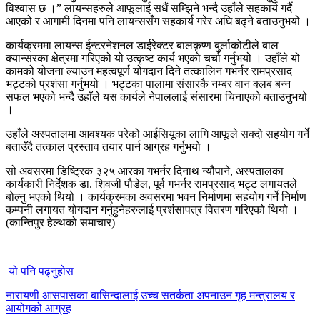
विश्वास छ ।” लायन्सहरुले आफूलाई सधैं सम्झिने भन्दै उहाँले सहकार्य गर्दै
आएको र आगामी दिनमा पनि लायन्ससँग सहकार्य गरेर अघि बढ्ने बताउनुभयो ।
कार्यक्रममा लायन्स ईन्टरनेशनल डाईरेक्टर बालकृष्ण बुर्लाकोटीले बाल
क्यान्सरका क्षेत्रमा गरिएको यो उत्कृष्ट कार्य भएको चर्चा गर्नुभयो । उहाँले यो
कामको योजना ल्याउन महत्वपूर्ण योगदान दिने तत्कालिन गभर्नर रामप्रसाद
भट्टको प्रशंसा गर्नुभयो । भट्टका पालामा संसारकै नम्बर वान क्लब बन्न
सफल भएको भन्दै उहाँले यस कार्यले नेपाललाई संसारमा चिनाएको बताउनुभयो
।
उहाँले अस्पतालमा आवश्यक परेको आईसियूका लागि आफूले सक्दो सहयोग गर्ने
बताउँदै तत्काल प्रस्ताव तयार पार्न आग्रह गर्नुभयो ।
सो अवसरमा डिष्ट्रिक ३२५ आरका गभर्नर दिनाथ न्यौपाने, अस्पतालका
कार्यकारी निर्देशक डा. शिवजी पौडेल, पूर्व गभर्नर रामप्रसाद भट्ट लगायतले
बोल्नु भएको थियो । कार्यक्रमका अवसरमा भवन निर्माणमा सहयोग गर्ने निर्माण
कम्पनी लगायत योगदान गर्नुहुनेहरुलाई प्रशंसापत्र वितरण गरिएको थियो ।
(कान्तिपुर हेल्थको समाचार)
यो पनि पढ्नुहोस
नारायणी आसपासका बासिन्दालाई उच्च सतर्कता अपनाउन गृह मन्त्रालय र
आयोगको आग्रह