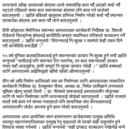
लायन्सले आँखा उपचारको क्षेत्रमा लामो समयदेखि काम गर्दै आएको चर्चा गर्दै
भट्टले पछिल्लो समय बाल क्यान्सरका क्षेत्रमा पनि काम गर्न थालेको
बताउनुभयो । उहाँले बाँकेको खजुरामा हस्पिस निर्माण गरेको चर्चा गर्दै क्यान्सर
उपचारका क्षेत्रमा अरु काम गर्दै जाने बताउनुभयो ।
वीपी कोइराला मेमोरियल क्यान्सर अस्पतालका कार्यकारी निर्देशक डा. शिवजी
पौडेलले चिल्ड्रेन्स् होमलाई कार्यविधि बनाएर व्यवस्थित तरिकाले सञ्चालन गर्ने
बताउनुभयो । उहाँले भन्नुभयो “विपन्नलाई निःशुल्क र सक्नेले केही रकम दिने
गरी कार्यविधि बनाउँछौं ।”
१५ वर्ष मुनिका बालबालिकालाई हुने क्यान्सरको उपचार निःशुल्क हुने भन्दै उहाँले
भन्नुभयो “कसैलाई पनि क्यान्सर रोग नलागेस्, तर बाल क्यान्सरको उपचार
नपाए यहाँ आउनुहोस्, हामी सम्पूर्ण निःशुल्क उपचार गर्दछौं ।” उहाँले बच्चाको
लागि अस्पतालमा आईसियूको खाँचो रहेको औल्याउनुभयो ।
तीन वर्ष अघि निर्माण थालिएको यस घर निर्माणका लागि अस्पतालका तत्कालिन
कार्यकारी निर्देशक डा. देजकुमार गौतम, अध्यक्ष डा. निर्मल लामिछाने लगायतले
भूमिका खेल्नु भएको थियो । डा. गौतमले समाजलाई अस्पतालसँग जोड्नका
लागि यो भवन निर्माणका लागि लायन्सलाई जोडेको बताउनुभयो । उहाँले राज्यले
मात्रै सबै काम गर्न सम्भव नभएकाले पनि सामाजिक संघ संस्थाहरुलाई
अस्पतालसँग जोडेर अपनत्व हुने काम गरेको बताउनुभयो ।
अस्पतालमा आज आयोजित भवन हस्तान्तरण कार्यक्रममा प्रमुख अतिथि
भरतपुर महानगरपालिकाका प्रमुख रेनु दाहालले यो घरको सही सदुपयोग हुने
विश्वास व्यक्त गर्नुभयो । उहाँले भन्नुभयो “सही ढंगबाट सञ्चालन गर्नुहुनेछ भन्ने