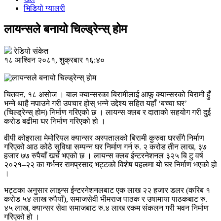
भिडियो ग्यालरी
लायन्सले बनायो चिल्ड्रेन्स् होम
रेडियो संकेत
१८ आश्विन २०८१, शुक्रबार १६:४०
चितवन, १८ असोज । बाल क्यान्सरका बिरामीलाई आफू क्यान्सरको बिरामी हुँ
भन्ने थाहै नपाउने गरी उपचार होस् भन्ने उद्देश्य सहित यहाँ ‘बच्चा घर’
(चिल्ड्रेन्स् होम) निर्माण गरिएको छ । लायन्स क्लब र दाताको सहयोग गरी दुई
करोड बढीमा घर निर्माण गरिएको हो ।
वीपी कोइराला मेमोरियल क्यान्सर अस्पतालको बिरामी कुरुवा घरसँगै निर्माण
गरिएको आठ कोठे सुविधा सम्पन्न घर निर्माण गर्न रु. २ करोड तीन लाख, ३७
हजार ७७ रुपैयाँ खर्च भएको छ । लायन्स क्लब ईन्टरनेशनल ३२५ बि टु वर्ष
२०२१–२२ का गर्भनर रामप्रसाद भट्टको विशेष पहलमा यो घर निर्माण भएको हो
।
भट्टका अनुसार लाइन्स ईन्टरनेशनलबाट एक लाख २२ हजार डलर (करिब १
करोड ५४ लाख रुपैयाँ), समाजसेवी भीमराज पाठक र उषामाया पाठकबाट रु.
४५ लाख, क्यान्सर सेवा समाजबाट रु.४ लाख रकम संकलन गरी भवन निर्माण
गरिएको हो ।