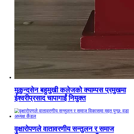
मुकुन्दसेन बहुमुखी कलेजको क्याम्पस प्रमुखमा
ईश्वरीप्रसाद चापागाईं नियुक्त
वृक्षारोपणले वातावरणीय सन्तुलन र समाज