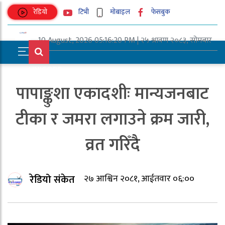
रेडियो
टिभी
मोबाइल
फेसबुक
10 August, 2026 05:16:20 PM | २५ श्रावण २०८३, सोमबार
UNICODE
पापाङ्कुशा एकादशीः मान्यजनबाट
टीका र जमरा लगाउने क्रम जारी,
व्रत गरिँदै
रेडियो संकेत
२७ आश्विन २०८१, आईतवार ०६:००