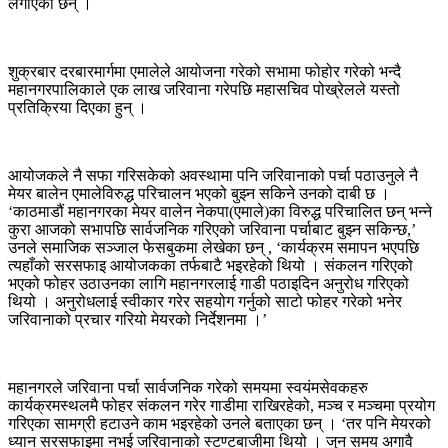
लगाएका छन् ।
शुक्रबार दरबारमार्गमा एमालेले आयोजना गरेको सभामा फोहोर गरेको भन्दै
महानगरपालिकाले एक लाख जरिवाना गरेपछि महासचिव पोख्रेलले यस्तो
प्रतिक्रिया दिएका हुन् ।
आयोजकले नै सफा गरिसकेको अवस्थामा पनि जरिवानाको पर्चा पठाउनुले नै
मेयर बालेन एमालेविरुद्ध परिचालन भएको बुझ्न सकिने उनको दाबी छ ।
‘काठमाडौं महानगरका मेयर वालेन नेकपा(एमाले)का विरुद्ध परिचालित छन् भन्ने
कुरा आजको सभापछि सार्वजनिक गरिएको जरिवाना पर्चाबाट बुझ्न सकिन्छ,’
उनले समाजिक सञ्जाल फेसबुकमा लेखेका छन् , ‘कार्यक्रम समापन भएपछि
त्यहाँको सरसफाइ आयोजकका तर्फबाटै भइरहेको थियो । संकलन गरिएको
भएको फोहर उठाउनका लागि महानगरलाई गाडी पठाइदिन अनुरोध गरिएको
थियो । अनुरोधलाई स्वीकार गरेर सहयोग गर्नुको साटो फोहर गरेको भनेर
जरिवानाको प्रचार गरियो मेयरको निर्देशनमा ।’
महानगरले जरिवाना पर्चा सार्वजनिक गरेको समयमा स्वयंमसेवकहरु
कार्यक्रमस्थलमै फोहर संकलन गरेर गाडीमा राखिरहेको, मञ्च र मञ्चमा प्रयोग
गरिएका सामग्री हटाउने काम भइरहेको उनले बताएका छन् । ‘तर पनि मेयरको
ध्यान सरसफाइमा नभई जरिवानाको स्टण्टबाजीमा थियो । जुन समय अगावै