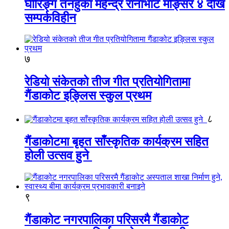
घीरिङ्ग तनहुका महेन्द्र रानाभाट मङ्सिर ४ देखि
सम्पर्कविहीन
७
रेडियो संकेतको तीज गीत प्रतियोगितामा
गैंडाकोट इङ्लिस स्कुल प्रथम
८
गैंडाकोटमा बृहत साँस्कृतिक कार्यक्रम सहित
होली उत्सव हुने
९
गैंडाकोट नगरपालिका परिसरमै गैंडाकोट