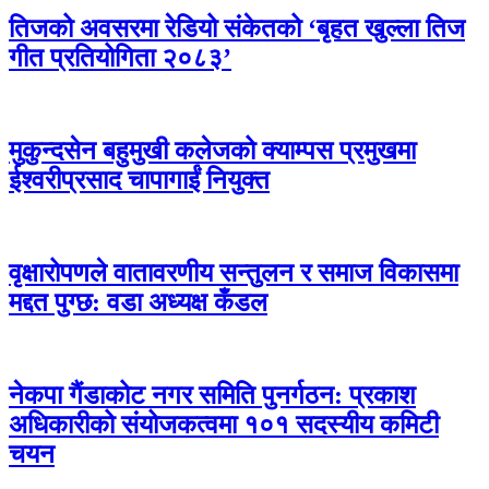
तिजको अवसरमा रेडियो संकेतको ‘बृहत खुल्ला तिज
गीत प्रतियोगिता २०८३’
मुकुन्दसेन बहुमुखी कलेजको क्याम्पस प्रमुखमा
ईश्वरीप्रसाद चापागाईं नियुक्त
वृक्षारोपणले वातावरणीय सन्तुलन र समाज विकासमा
मद्दत पुग्छ: वडा अध्यक्ष कँडल
नेकपा गैंडाकोट नगर समिति पुनर्गठन: प्रकाश
अधिकारीको संयोजकत्वमा १०१ सदस्यीय कमिटी
चयन