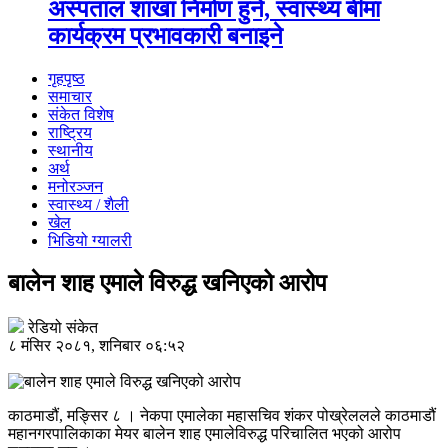
अस्पताल शाखा निर्माण हुने, स्वास्थ्य बीमा
कार्यक्रम प्रभावकारी बनाइने
गृहपृष्ठ
समाचार
संकेत विशेष
राष्ट्रिय
स्थानीय
अर्थ
मनोरञ्जन
स्वास्थ्य / शैली
खेल
भिडियो ग्यालरी
बालेन शाह एमाले विरुद्ध खनिएको आरोप
रेडियो संकेत
८ मंसिर २०८१, शनिबार ०६:५२
काठमाडौं, मङ्सिर ८ । नेकपा एमालेका महासचिव शंकर पोख्रेललले काठमाडौं
महानगरपालिकाका मेयर बालेन शाह एमालेविरुद्ध परिचालित भएको आरोप