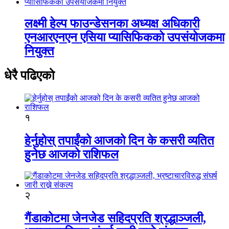
लक्ष्मी हेल्प फाउन्डेसनका अध्यक्ष अधिकारी
एनआरएनएन एसिया प्यासिफिकको उपसंयोजकमा
नियुक्त
धेरै पढिएको
१
हेर्नुहोस् तपाईंको आजको दिन के कसरी व्यतित
हुनेछ आजको राशिफल
२
गैंडाकोटमा जेनजेड सहिदप्रति श्रद्धाञ्जली,