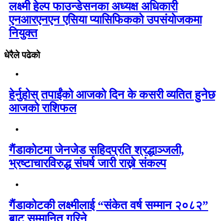
लक्ष्मी हेल्प फाउन्डेसनका अध्यक्ष अधिकारी
एनआरएनएन एसिया प्यासिफिकको उपसंयोजकमा
नियुक्त
धेरैले पढेको
हेर्नुहोस् तपाईंको आजको दिन के कसरी व्यतित हुनेछ
आजको राशिफल
गैंडाकोटमा जेनजेड सहिदप्रति श्रद्धाञ्जली,
भ्रष्टाचारविरुद्ध संघर्ष जारी राख्ने संकल्प
गैंडाकोटकी लक्ष्मीलाई “संकेत वर्ष सम्मान २०८२”
बाट सम्मानित गरिने