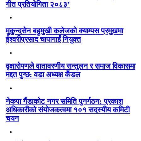
गीत प्रतियोगिता २०८३’
मुकुन्दसेन बहुमुखी कलेजको क्याम्पस प्रमुखमा
ईश्वरीप्रसाद चापागाईं नियुक्त
वृक्षारोपणले वातावरणीय सन्तुलन र समाज विकासमा
मद्दत पुग्छ: वडा अध्यक्ष कँडल
नेकपा गैंडाकोट नगर समिति पुनर्गठन: प्रकाश
अधिकारीको संयोजकत्वमा १०१ सदस्यीय कमिटी
चयन