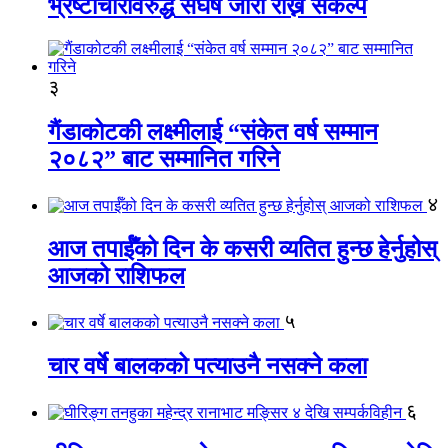
भ्रष्टाचारविरुद्ध संघर्ष जारी राख्ने संकल्प
३
गैंडाकोटकी लक्ष्मीलाई “संकेत वर्ष सम्मान
२०८२” बाट सम्मानित गरिने
४
आज तपाईँको दिन के कसरी व्यतित हुन्छ हेर्नुहोस्
आजको राशिफल
५
चार वर्षे बालकको पत्याउनै नसक्ने कला
६