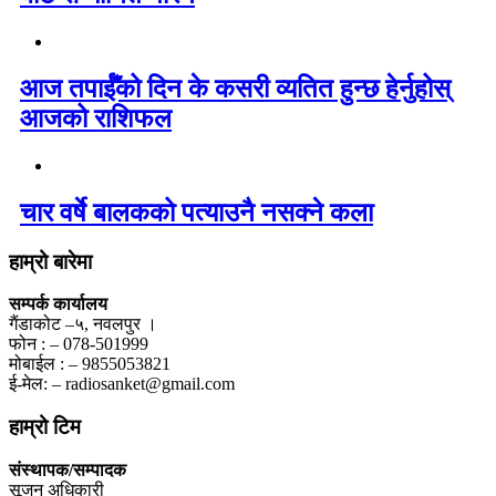
आज तपाईँको दिन के कसरी व्यतित हुन्छ हेर्नुहोस्
आजको राशिफल
चार वर्षे बालकको पत्याउनै नसक्ने कला
हाम्रो बारेमा
सम्पर्क कार्यालय
गैंडाकोट –५, नवलपुर ।
फोन : – 078-501999
मोबाईल : – 9855053821
ई-मेल: – radiosanket@gmail.com
हाम्रो टिम
संस्थापक/सम्पादक
सूजन अधिकारी