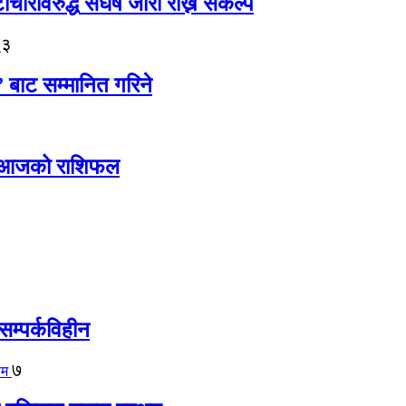
ारविरुद्ध संघर्ष जारी राख्ने संकल्प
३
” बाट सम्मानित गरिने
ोस् आजको राशिफल
सम्पर्कविहीन
७