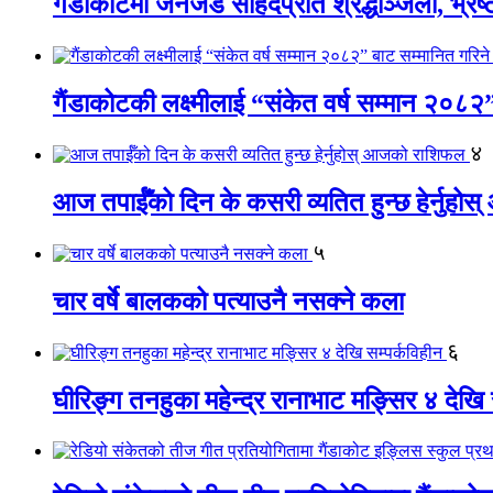
गैंडाकोटमा जेनजेड सहिदप्रति श्रद्धाञ्जली, भ्रष्टाच
गैंडाकोटकी लक्ष्मीलाई “संकेत वर्ष सम्मान २०८२
४
आज तपाईँको दिन के कसरी व्यतित हुन्छ हेर्नुह
५
चार वर्षे बालकको पत्याउनै नसक्ने कला
६
घीरिङ्ग तनहुका महेन्द्र रानाभाट मङ्सिर ४ देखि 