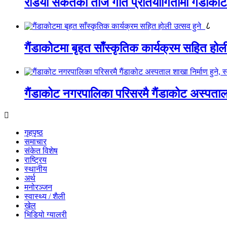
रेडियो संकेतको तीज गीत प्रतियोगितामा गैंडाको
८
गैंडाकोटमा बृहत साँस्कृतिक कार्यक्रम सहित होल
गैंडाकोट नगरपालिका परिसरमै गैंडाकोट अस्पताल शा
गृहपृष्ठ
समाचार
संकेत विशेष
राष्ट्रिय
स्थानीय
अर्थ
मनोरञ्जन
स्वास्थ्य / शैली
खेल
भिडियो ग्यालरी