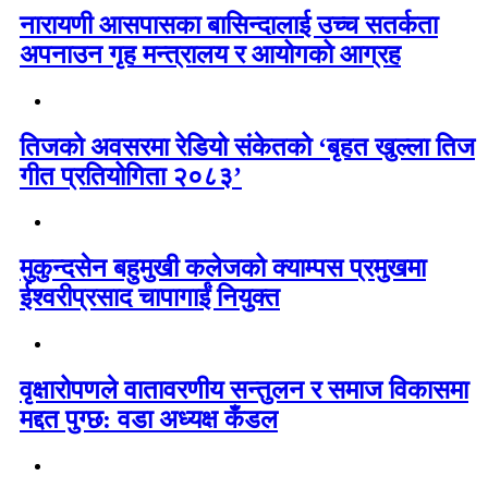
नारायणी आसपासका बासिन्दालाई उच्च सतर्कता
अपनाउन गृह मन्त्रालय र आयोगको आग्रह
तिजको अवसरमा रेडियो संकेतको ‘बृहत खुल्ला तिज
गीत प्रतियोगिता २०८३’
मुकुन्दसेन बहुमुखी कलेजको क्याम्पस प्रमुखमा
ईश्वरीप्रसाद चापागाईं नियुक्त
वृक्षारोपणले वातावरणीय सन्तुलन र समाज विकासमा
मद्दत पुग्छ: वडा अध्यक्ष कँडल