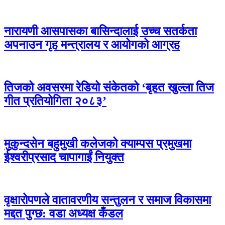
नारायणी आसपासका बासिन्दालाई उच्च सतर्कता
अपनाउन गृह मन्त्रालय र आयोगको आग्रह
तिजको अवसरमा रेडियो संकेतको ‘बृहत खुल्ला तिज
गीत प्रतियोगिता २०८३’
मुकुन्दसेन बहुमुखी कलेजको क्याम्पस प्रमुखमा
ईश्वरीप्रसाद चापागाईं नियुक्त
वृक्षारोपणले वातावरणीय सन्तुलन र समाज विकासमा
मद्दत पुग्छ: वडा अध्यक्ष कँडल