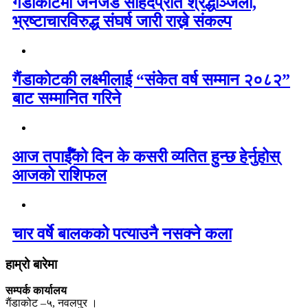
गैंडाकोटमा जेनजेड सहिदप्रति श्रद्धाञ्जली,
भ्रष्टाचारविरुद्ध संघर्ष जारी राख्ने संकल्प
गैंडाकोटकी लक्ष्मीलाई “संकेत वर्ष सम्मान २०८२”
बाट सम्मानित गरिने
आज तपाईँको दिन के कसरी व्यतित हुन्छ हेर्नुहोस्
आजको राशिफल
चार वर्षे बालकको पत्याउनै नसक्ने कला
हाम्रो बारेमा
सम्पर्क कार्यालय
गैंडाकोट –५, नवलपुर ।