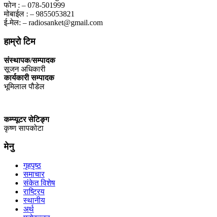
फोन : – 078-501999
मोबाईल : – 9855053821
ई-मेल: – radiosanket@gmail.com
हाम्रो टिम
संस्थापक/सम्पादक
सूजन अधिकारी
कार्यकारी सम्पादक
भूमिलाल पौडेल
कम्प्यूटर सेटिङ्ग
कृष्ण सापकोटा
मेनु
गृहपृष्ठ
समाचार
संकेत विशेष
राष्ट्रिय
स्थानीय
अर्थ