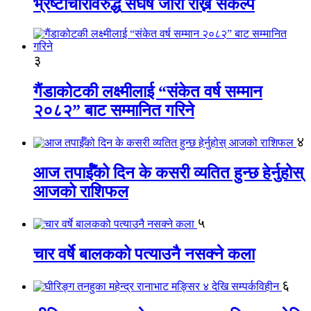
भ्रष्टाचारविरुद्ध संघर्ष जारी राख्ने संकल्प
३
गैंडाकोटकी लक्ष्मीलाई “संकेत वर्ष सम्मान
२०८२” बाट सम्मानित गरिने
४
आज तपाईँको दिन के कसरी व्यतित हुन्छ हेर्नुहोस्
आजको राशिफल
५
चार वर्षे बालकको पत्याउनै नसक्ने कला
६