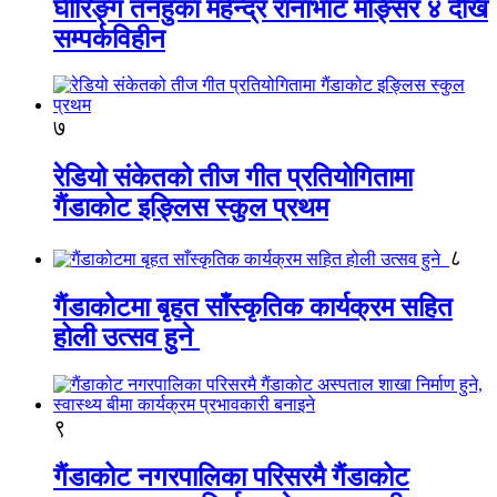
घीरिङ्ग तनहुका महेन्द्र रानाभाट मङ्सिर ४ देखि
सम्पर्कविहीन
७
रेडियो संकेतको तीज गीत प्रतियोगितामा
गैंडाकोट इङ्लिस स्कुल प्रथम
८
गैंडाकोटमा बृहत साँस्कृतिक कार्यक्रम सहित
होली उत्सव हुने
९
गैंडाकोट नगरपालिका परिसरमै गैंडाकोट