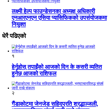
लक्ष्मी हेल्प फाउन्डेसनका अध्यक्ष अधिकारी
एनआरएनएन एसिया प्यासिफिकको उपसंयोजकमा
नियुक्त
धेरै पढिएको
१
हेर्नुहोस् तपाईंको आजको दिन के कसरी व्यतित
हुनेछ आजको राशिफल
२
गैंडाकोटमा जेनजेड सहिदप्रति श्रद्धाञ्जली,