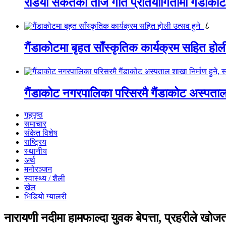
रेडियो संकेतको तीज गीत प्रतियोगितामा गैंडाको
८
गैंडाकोटमा बृहत साँस्कृतिक कार्यक्रम सहित होल
गैंडाकोट नगरपालिका परिसरमै गैंडाकोट अस्पताल शा
गृहपृष्ठ
समाचार
संकेत विशेष
राष्ट्रिय
स्थानीय
अर्थ
मनोरञ्जन
स्वास्थ्य / शैली
खेल
भिडियो ग्यालरी
नारायणी नदीमा हामफाल्दा युवक बेपत्ता, प्रहरीले खो