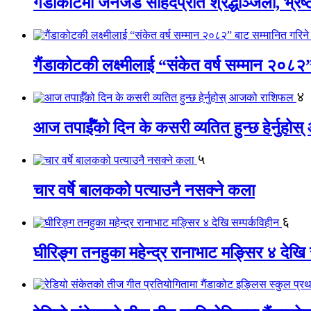
गैंडाकोटमा जेनजेड सहिदप्रति श्रद्धाञ्जली, भ्रष्टाच
गैंडाकोटकी लक्ष्मीलाई “संकेत वर्ष सम्मान २०८२
४
आज तपाईँको दिन के कसरी व्यतित हुन्छ हेर्नुह
५
चार वर्षे बालकको पत्याउनै नसक्ने कला
६
घीरिङ्ग तनहुका महेन्द्र रानाभाट मङ्सिर ४ देखि 