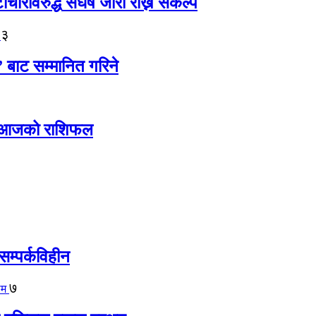
ारविरुद्ध संघर्ष जारी राख्ने संकल्प
३
” बाट सम्मानित गरिने
ोस् आजको राशिफल
सम्पर्कविहीन
७