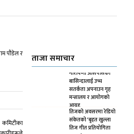
ाम पौडेल र
ताजा समाचार
नारायणी आसपासका
बासिन्दालाई उच्च
सतर्कता अपनाउन गृह
मन्त्रालय र आयोगको
आग्रह
तिजको अवसरमा रेडियो
संकेतको ‘बृहत खुल्ला
र कमिटीका
तिज गीत प्रतियोगिता
धिकारीहरूले