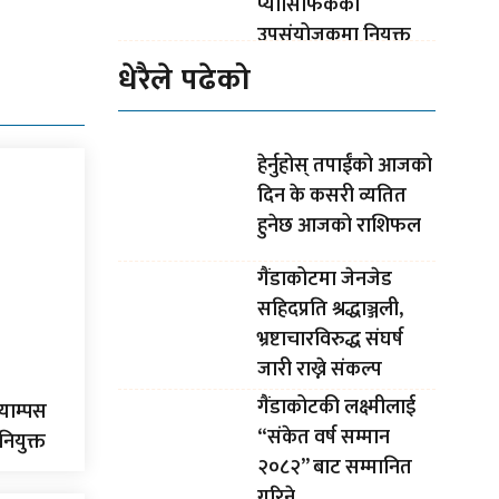
प्यासिफिकको
उपसंयोजकमा नियुक्त
धेरैले पढेको
हेर्नुहोस् तपाईंको आजको
दिन के कसरी व्यतित
हुनेछ आजको राशिफल
गैंडाकोटमा जेनजेड
सहिदप्रति श्रद्धाञ्जली,
भ्रष्टाचारविरुद्ध संघर्ष
जारी राख्ने संकल्प
गैंडाकोटकी लक्ष्मीलाई
्याम्पस
“संकेत वर्ष सम्मान
नियुक्त
२०८२” बाट सम्मानित
गरिने