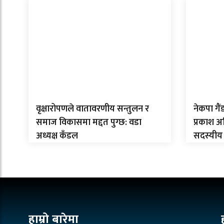
वृक्षारोपणले वातावरणीय सन्तुलन र
नेकपा गै
समाज विकासमा मद्दत पुग्छ: वडा
प्रकाश 
अध्यक्ष कँडल
सदस्यीय
हाम्रो बारेमा