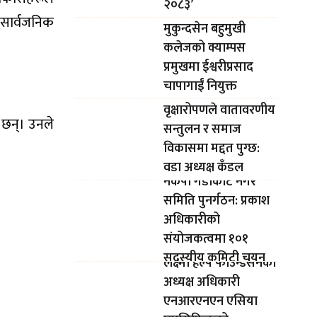
२०८३’
 सार्वजनिक
मुकुन्दसेन बहुमुखी
कलेजको क्याम्पस
प्रमुखमा ईश्वरीप्रसाद
चापागाईं नियुक्त
वृक्षारोपणले वातावरणीय
 छन्। उनले
सन्तुलन र समाज
विकासमा मद्दत पुग्छ:
वडा अध्यक्ष कँडल
नेकपा गैंडाकोट नगर
समिति पुनर्गठन: प्रकाश
अधिकारीको
संयोजकत्वमा १०१
सदस्यीय कमिटी चयन
लक्ष्मी हेल्प फाउन्डेसनका
अध्यक्ष अधिकारी
एनआरएनएन एसिया