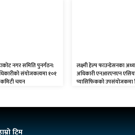
ंडाकोट नगर समिति पुनर्गठन:
लक्ष्मी हेल्प फाउन्डेसनका अध्यक
अधिकारीको संयोजकत्वमा १०१
अधिकारी एनआरएनएन एसिय
 कमिटी चयन
प्यासिफिकको उपसंयोजकमा न
हाम्रो टिम