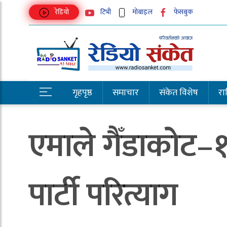
रेडियो
टिभी
मोबाइल
फेसबुक
गृहपृष्ठ
समाचार
संकेत विशेष
राष्
एमाले गैँडाकोट–१२
पार्टी परित्याग