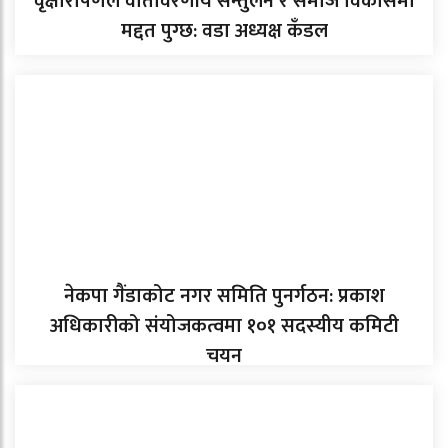
वृक्षारोपणले वातावरणीय सन्तुलन र समाज विकासमा
मद्दत पुग्छ: वडा अध्यक्ष कँडल
नेकपा गैंडाकोट नगर समिति पुनर्गठन: प्रकाश
अधिकारीको संयोजकत्वमा १०१ सदस्यीय कमिटी
चयन