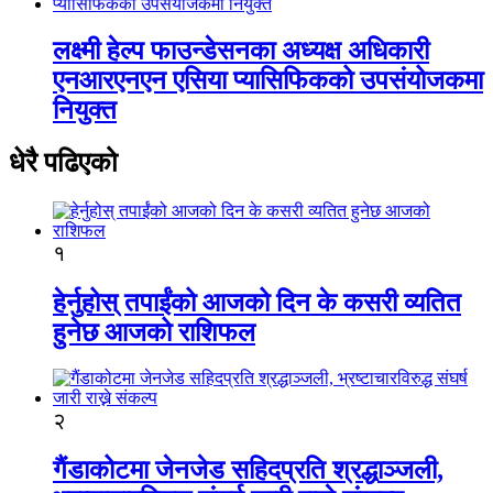
लक्ष्मी हेल्प फाउन्डेसनका अध्यक्ष अधिकारी
एनआरएनएन एसिया प्यासिफिकको उपसंयोजकमा
नियुक्त
धेरै पढिएको
१
हेर्नुहोस् तपाईंको आजको दिन के कसरी व्यतित
हुनेछ आजको राशिफल
२
गैंडाकोटमा जेनजेड सहिदप्रति श्रद्धाञ्जली,