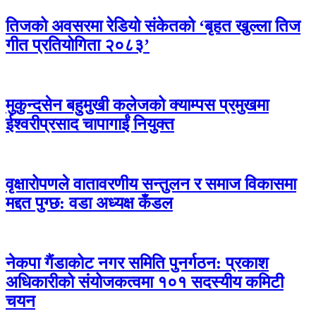
तिजको अवसरमा रेडियो संकेतको ‘बृहत खुल्ला तिज
गीत प्रतियोगिता २०८३’
मुकुन्दसेन बहुमुखी कलेजको क्याम्पस प्रमुखमा
ईश्वरीप्रसाद चापागाईं नियुक्त
वृक्षारोपणले वातावरणीय सन्तुलन र समाज विकासमा
मद्दत पुग्छ: वडा अध्यक्ष कँडल
नेकपा गैंडाकोट नगर समिति पुनर्गठन: प्रकाश
अधिकारीको संयोजकत्वमा १०१ सदस्यीय कमिटी
चयन