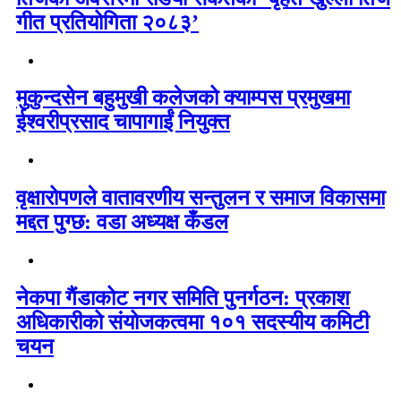
गीत प्रतियोगिता २०८३’
मुकुन्दसेन बहुमुखी कलेजको क्याम्पस प्रमुखमा
ईश्वरीप्रसाद चापागाईं नियुक्त
वृक्षारोपणले वातावरणीय सन्तुलन र समाज विकासमा
मद्दत पुग्छ: वडा अध्यक्ष कँडल
नेकपा गैंडाकोट नगर समिति पुनर्गठन: प्रकाश
अधिकारीको संयोजकत्वमा १०१ सदस्यीय कमिटी
चयन