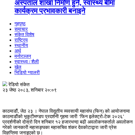
अस्पताल शाखा निर्माण हुने, स्वास्थ्य बीमा
कार्यक्रम प्रभावकारी बनाइने
गृहपृष्ठ
समाचार
संकेत विशेष
राष्ट्रिय
स्थानीय
अर्थ
मनोरञ्जन
स्वास्थ्य / शैली
खेल
भिडियो ग्यालरी
रेडियो संकेत
२३ जेष्ठ २०८३, शनिबार २०:०९
काठमाडौं, जेठ २३ । नेपाल विद्युतीय व्यवसायी महासंघ (फिन) को आयोजनामा
काठमाडौंको भृकुटीमण्डप प्रदर्शनी गृहमा जारी ‘फिन इलेक्ट्रो-टेक २०२६’
प्रदर्शनीको दोस्रो दिन शनिबार १२ हजारभन्दा बढी अवलोकनकर्ताले अवलोकन
गरेको जानकारी महासङ्घका महासचिव शंकर देवकोटाद्वारा जारी प्रेस
विज्ञप्तिमा जनाइएको छ।