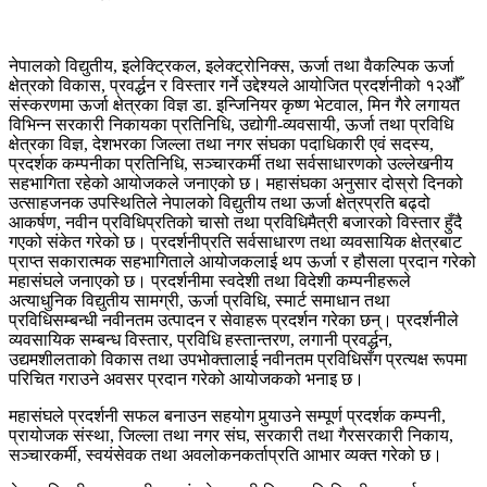
नेपालको विद्युतीय, इलेक्ट्रिकल, इलेक्ट्रोनिक्स, ऊर्जा तथा वैकल्पिक ऊर्जा
क्षेत्रको विकास, प्रवर्द्धन र विस्तार गर्ने उद्देश्यले आयोजित प्रदर्शनीको १२औँ
संस्करणमा ऊर्जा क्षेत्रका विज्ञ डा. इन्जिनियर कृष्ण भेटवाल, मिन गैरे लगायत
विभिन्न सरकारी निकायका प्रतिनिधि, उद्योगी-व्यवसायी, ऊर्जा तथा प्रविधि
क्षेत्रका विज्ञ, देशभरका जिल्ला तथा नगर संघका पदाधिकारी एवं सदस्य,
प्रदर्शक कम्पनीका प्रतिनिधि, सञ्चारकर्मी तथा सर्वसाधारणको उल्लेखनीय
सहभागिता रहेको आयोजकले जनाएको छ। महासंघका अनुसार दोस्रो दिनको
उत्साहजनक उपस्थितिले नेपालको विद्युतीय तथा ऊर्जा क्षेत्रप्रति बढ्दो
आकर्षण, नवीन प्रविधिप्रतिको चासो तथा प्रविधिमैत्री बजारको विस्तार हुँदै
गएको संकेत गरेको छ। प्रदर्शनीप्रति सर्वसाधारण तथा व्यवसायिक क्षेत्रबाट
प्राप्त सकारात्मक सहभागिताले आयोजकलाई थप ऊर्जा र हौसला प्रदान गरेको
महासंघले जनाएको छ। प्रदर्शनीमा स्वदेशी तथा विदेशी कम्पनीहरूले
अत्याधुनिक विद्युतीय सामग्री, ऊर्जा प्रविधि, स्मार्ट समाधान तथा
प्रविधिसम्बन्धी नवीनतम उत्पादन र सेवाहरू प्रदर्शन गरेका छन्। प्रदर्शनीले
व्यवसायिक सम्बन्ध विस्तार, प्रविधि हस्तान्तरण, लगानी प्रवर्द्धन,
उद्यमशीलताको विकास तथा उपभोक्तालाई नवीनतम प्रविधिसँग प्रत्यक्ष रूपमा
परिचित गराउने अवसर प्रदान गरेको आयोजकको भनाइ छ।
महासंघले प्रदर्शनी सफल बनाउन सहयोग पुर्‍याउने सम्पूर्ण प्रदर्शक कम्पनी,
प्रायोजक संस्था, जिल्ला तथा नगर संघ, सरकारी तथा गैरसरकारी निकाय,
सञ्चारकर्मी, स्वयंसेवक तथा अवलोकनकर्ताप्रति आभार व्यक्त गरेको छ।