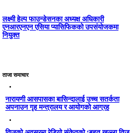
लक्ष्मी हेल्प फाउन्डेसनका अध्यक्ष अधिकारी
एनआरएनएन एसिया प्यासिफिकको उपसंयोजकमा
नियुक्त
ताजा समाचार
नारायणी आसपासका बासिन्दालाई उच्च सतर्कता
अपनाउन गृह मन्त्रालय र आयोगको आग्रह
तिजको अवसरमा रेडियो संकेतको ‘बृहत खुल्ला तिज