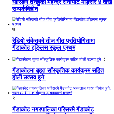
घीरिङ्ग तनहुका महेन्द्र रानाभाट मङ्सिर ४ देखि
सम्पर्कविहीन
७
रेडियो संकेतको तीज गीत प्रतियोगितामा
गैंडाकोट इङ्लिस स्कुल प्रथम
८
गैंडाकोटमा बृहत साँस्कृतिक कार्यक्रम सहित
होली उत्सव हुने
९
गैंडाकोट नगरपालिका परिसरमै गैंडाकोट