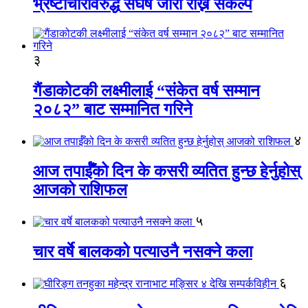
भ्रष्टाचारविरुद्ध संघर्ष जारी राख्ने संकल्प
३
गैंडाकोटकी लक्ष्मीलाई “संकेत वर्ष सम्मान
२०८२” बाट सम्मानित गरिने
४
आज तपाईँको दिन के कसरी व्यतित हुन्छ हेर्नुहोस्
आजको राशिफल
५
चार वर्षे बालकको पत्याउनै नसक्ने कला
६