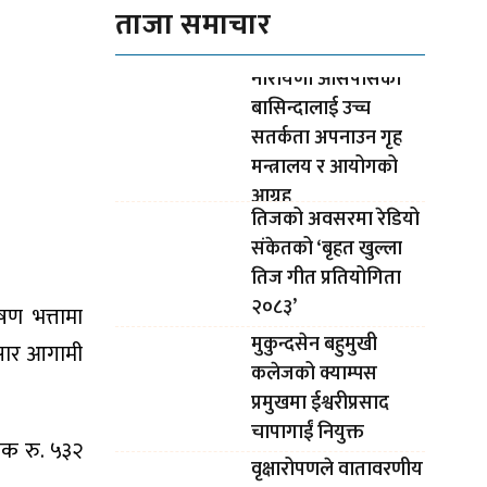
ताजा समाचार
नारायणी आसपासका
बासिन्दालाई उच्च
सतर्कता अपनाउन गृह
मन्त्रालय र आयोगको
आग्रह
तिजको अवसरमा रेडियो
संकेतको ‘बृहत खुल्ला
तिज गीत प्रतियोगिता
२०८३’
ण भत्तामा
मुकुन्दसेन बहुमुखी
ुसार आगामी
कलेजको क्याम्पस
प्रमुखमा ईश्वरीप्रसाद
चापागाईं नियुक्त
क रु. ५३२
वृक्षारोपणले वातावरणीय