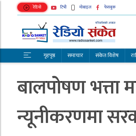
रेडियो
टिभी
मोबाइल
फेसबुक
गृहपृष्ठ
समाचार
संकेत विशेष
राष्
बालपोषण भत्ता मा
न्यूनीकरणमा सर