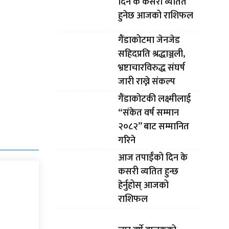
दिन के कसरी व्यतित
हुनेछ आजको राशिफल
गैंडाकोटमा जेनजेड
सहिदप्रति श्रद्धाञ्जली,
भ्रष्टाचारविरुद्ध संघर्ष
जारी राख्ने संकल्प
गैंडाकोटकी लक्ष्मीलाई
“संकेत वर्ष सम्मान
२०८२” बाट सम्मानित
गरिने
आज तपाईँको दिन के
कसरी व्यतित हुन्छ
हेर्नुहोस् आजको
राशिफल