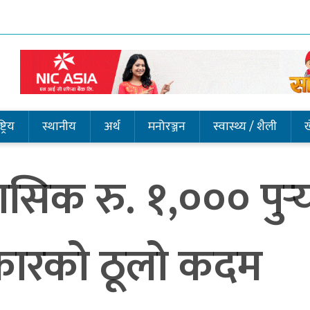
ट्रिय
स्थानीय
अर्थ
मनोरञ्जन
स्वास्थ्य / शैली
सिक रु. १,००० पुर्‍
कारको ठूलो कदम