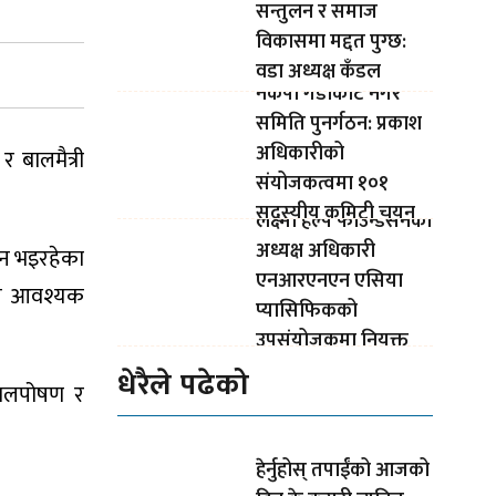
सन्तुलन र समाज
विकासमा मद्दत पुग्छ:
वडा अध्यक्ष कँडल
नेकपा गैंडाकोट नगर
समिति पुनर्गठन: प्रकाश
अधिकारीको
 बालमैत्री
संयोजकत्वमा १०१
सदस्यीय कमिटी चयन
लक्ष्मी हेल्प फाउन्डेसनका
अध्यक्ष अधिकारी
ालन भइरहेका
एनआरएनएन एसिया
सँग आवश्यक
प्यासिफिकको
उपसंयोजकमा नियुक्त
धेरैले पढेको
 बालपोषण र
हेर्नुहोस् तपाईंको आजको